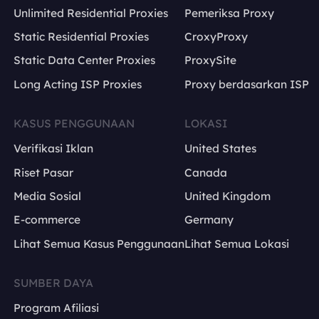
Unlimited Residential Proxies
Pemeriksa Proxy
jenis perangkat
posisi
Static Residential Proxies
CroxyProxy
Static Data Center Proxies
ProxySite
Long Acting ISP Proxies
Proxy berdasarkan ISP
KASUS PENGGUNAAN
LOKASI
Verifikasi Iklan
United States
Riset Pasar
Canada
Media Sosial
United Kingdom
E-commerce
Germany
Lihat Semua Kasus Penggunaan
Lihat Semua Lokasi
SUMBER DAYA
Program Afiliasi