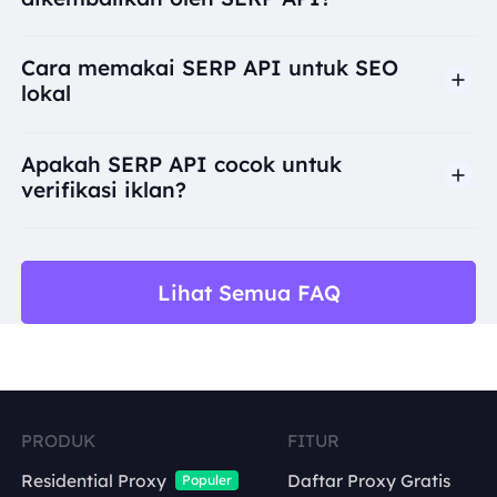
Cara memakai SERP API untuk SEO
lokal
Apakah SERP API cocok untuk
verifikasi iklan?
Lihat Semua FAQ
kata kunci
judul
mesin pencari
URL
negara atau kota
PRODUK
FITUR
link tampilan
bahasa
Residential Proxy
Daftar Proxy Gratis
Populer
snippet