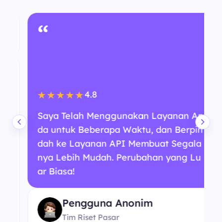
“
4.8
★★★★★
Saya Telah Menggunakan Layanan An
da untuk Beberapa Waktu, dan Berpin
dah ke Layanan API Membuat Segala
nya Lebih Mudah. Perubahan yang Lu
ar Biasa!
Pengguna Anonim
Tim Riset Pasar