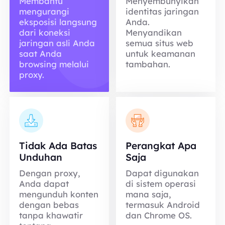
Membantu
Menyembunyikan
mengurangi
identitas jaringan
eksposisi langsung
Anda.
dari koneksi
Menyandikan
jaringan asli Anda
semua situs web
saat Anda
untuk keamanan
browsing melalui
tambahan.
proxy.
Tidak Ada Batas
Perangkat Apa
Unduhan
Saja
Dengan proxy,
Dapat digunakan
Anda dapat
di sistem operasi
mengunduh konten
mana saja,
dengan bebas
termasuk Android
tanpa khawatir
dan Chrome OS.