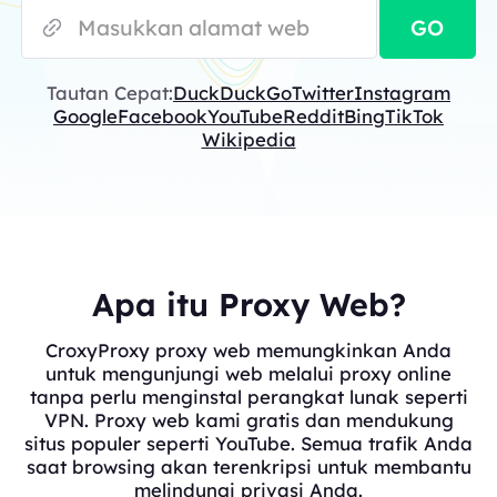
GO
Tautan Cepat:
DuckDuckGo
Twitter
Instagram
Google
Facebook
YouTube
Reddit
Bing
TikTok
Wikipedia
Apa itu Proxy Web?
CroxyProxy proxy web memungkinkan Anda
untuk mengunjungi web melalui proxy online
tanpa perlu menginstal perangkat lunak seperti
VPN. Proxy web kami gratis dan mendukung
situs populer seperti YouTube. Semua trafik Anda
saat browsing akan terenkripsi untuk membantu
melindungi privasi Anda.