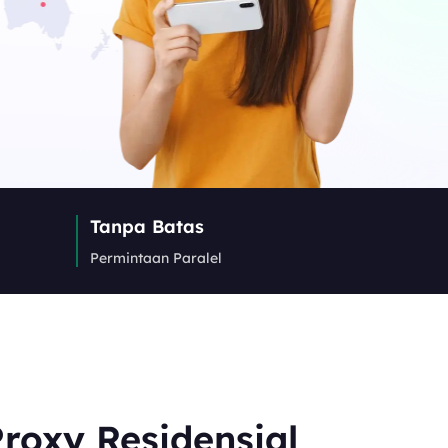
Canada
0
IPs
Germany
0
IPs
Japan
Tanpa Batas
0
IPs
Permintaan Paralel
+200Lainnya
>Semua lokasi
roxy Residensial