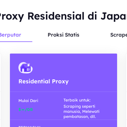
roxy Residensial di Jap
Berputar
Proksi Statis
Scrap
Residential Proxy
Terbaik untuk:
Mulai Dari
Scraping seperti
-
$
/GB
manusia, Melewati
pembatasan, dll.