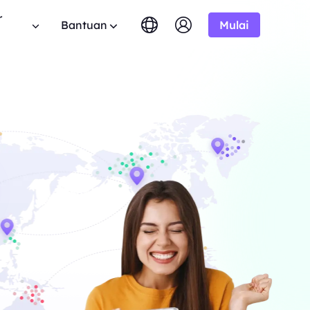
r
Bantuan
Mulai
English
简体中文
português
Tiếng Việt
FAQ
Google
MULAI DARI
tis
10% Tidak Terbatas
Bing
$-/1K hasil
Punya pertanyaan? Telusuri daftar FAQ dan
 program aliansi BestProxy
Русский
Indonesia
dapatkan jawaban instan.
 10% komisi.
DuckDuckGo
हिंदी
Deutsch
Yandex
MULAI DARI
anduan Pengguna
HOT
ime dari
Youtube
$-/1K hasil
uti panduan langkah demi langkah kami untuk
mengembangkan bisnis Anda
ngonfigurasi dan mengintegrasikan proxy Anda.
Amazon
ksklusif
Facebook
API Publik
New
MULAI DARI
mlah besar
haan
Uji Coba Gratis
Instagram
rprise kami.
Buka kendali penuh dan otomatisasi untuk
$-/GB
 kerjasama perusahaan yang
layanan proxy Anda
nawaran hebat.
Hubungi Kami
Dukungan
encari solusi premium yang disesuaikan dengan
 tentang web crawler, proxy,
ebutuhan Anda?