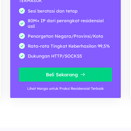
TERMASUK
Sesi berotasi dan tetap
80M+ IP dari perangkat residensial
asli
Penargetan Negara/Provinsi/Kota
Rata-rata Tingkat Keberhasilan 99,5%
Dukungan HTTP/SOCKS5
Beli Sekarang
Lihat Harga untuk Proksi Residensial Terbaik