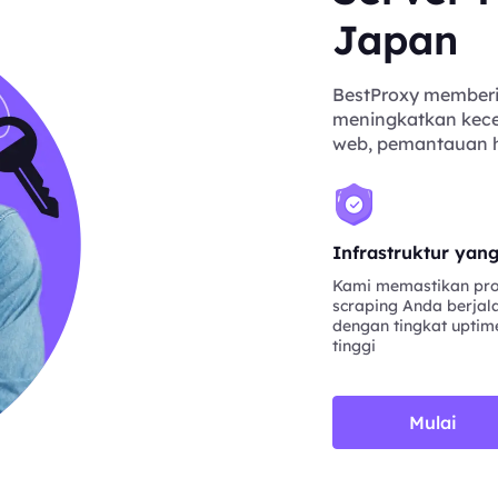
Japan
BestProxy memberi
meningkatkan kecep
web, pemantauan har
Infrastruktur yan
Kami memastikan pr
scraping Anda berjal
dengan tingkat uptim
tinggi
Mulai