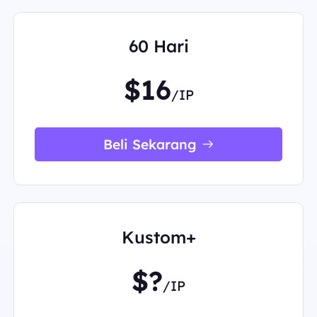
60 Hari
$16
/IP
Beli Sekarang
Kustom+
$?
/IP