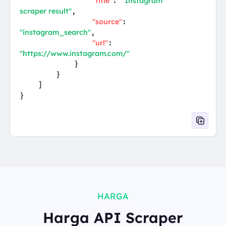
"title"
"Instagram 
: 
scraper result"
,

"source"
: 
"instagram_search"
,

"url"
: 
"https://www.instagram.com/"
            }

        }

    ]

}
HARGA
Harga API Scraper