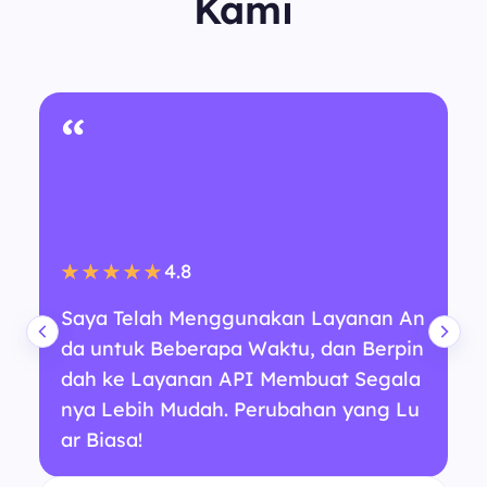
Kami
“
4.8
★★★★★
Saya Telah Menggunakan Layanan An
da untuk Beberapa Waktu, dan Berpin
dah ke Layanan API Membuat Segala
nya Lebih Mudah. Perubahan yang Lu
ar Biasa!