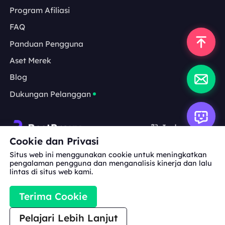
Program Afiliasi
FAQ
Panduan Pengguna
Aset Merek
Blog
Dukungan Pelanggan
Indonesia
Cookie dan Privasi
Situs web ini menggunakan cookie untuk meningkatkan
Kerja Sama:
michael.wang@bestproxy.com
pengalaman pengguna dan menganalisis kinerja dan lalu
lintas di situs web kami.
Terima Cookie
Tentang
Aset
Syarat
Kebijakan
kami
Merek
Layanan
Privasi
Pelajari Lebih Lanjut