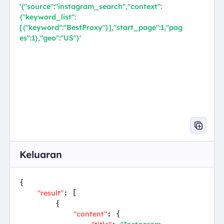
'{"source":"instagram_search","context":
{"keyword_list":
[{"keyword":"BestProxy"}],"start_page":1,"pag
es":1},"geo":"US"}'
Keluaran
{

"result"
: [

        {

"content"
: {
