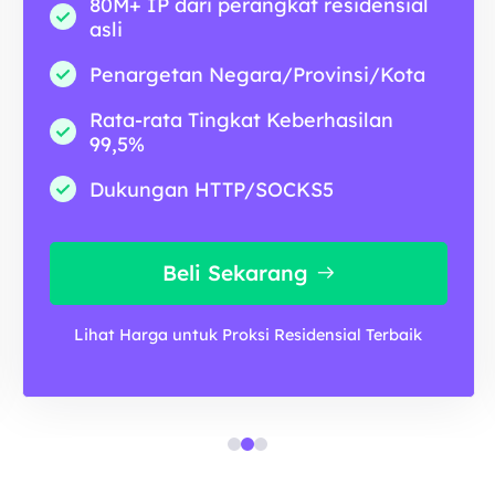
80M+ IP dari perangkat residensial
asli
Penargetan Negara/Provinsi/Kota
Rata-rata Tingkat Keberhasilan
99,5%
Dukungan HTTP/SOCKS5
Beli Sekarang
Lihat Harga untuk Proksi Residensial Terbaik