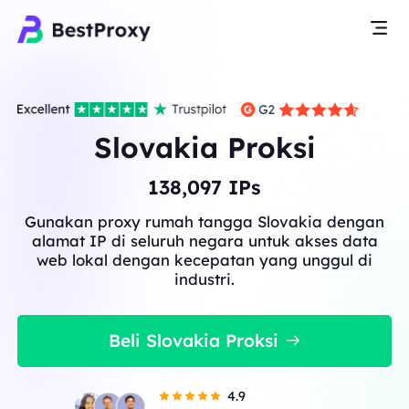
Slovakia Proksi
138,246
IPs
Gunakan proxy rumah tangga Slovakia dengan
alamat IP di seluruh negara untuk akses data
web lokal dengan kecepatan yang unggul di
industri.
Beli Slovakia Proksi
4.9