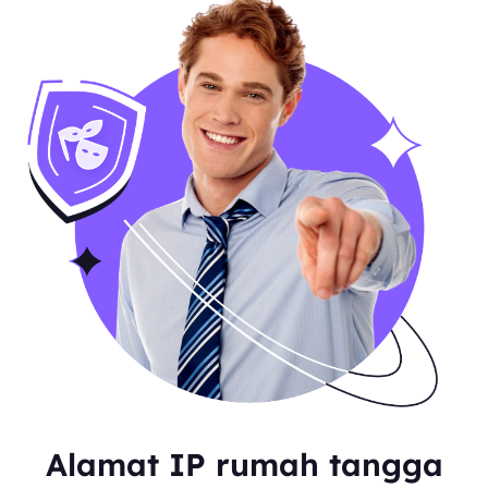
Alamat IP rumah tangga