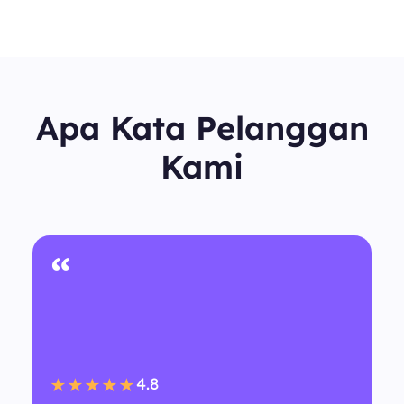
Apa Kata Pelanggan
Kami
“
4.8
★★★★★