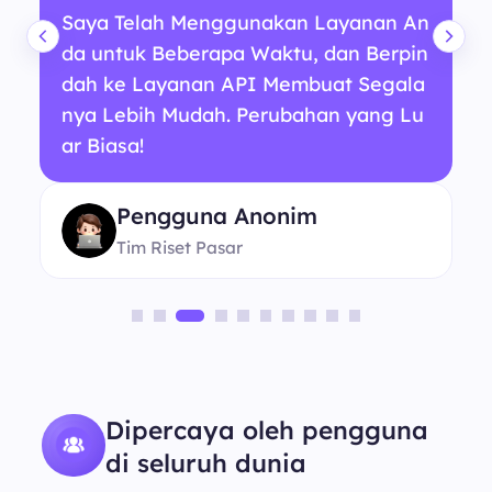
Saya Telah Menggunakan Layanan An
da untuk Beberapa Waktu, dan Berpin
dah ke Layanan API Membuat Segala
nya Lebih Mudah. Perubahan yang Lu
ar Biasa!
Pengguna Anonim
Tim Riset Pasar
Dipercaya oleh pengguna
di seluruh dunia