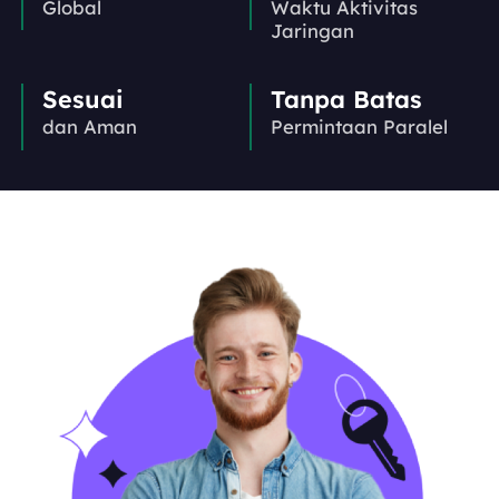
Global
Waktu Aktivitas
Jaringan
Sesuai
Tanpa Batas
dan Aman
Permintaan Paralel