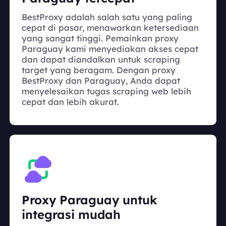
BestProxy adalah salah satu yang paling
cepat di pasar, menawarkan ketersediaan
yang sangat tinggi. Pemainkan proxy
Paraguay kami menyediakan akses cepat
dan dapat diandalkan untuk scraping
target yang beragam. Dengan proxy
BestProxy dan Paraguay, Anda dapat
menyelesaikan tugas scraping web lebih
cepat dan lebih akurat.
Proxy Paraguay untuk
integrasi mudah