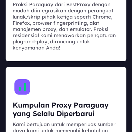
Proksi Paraguay dari BestProxy dengan
mudah diintegrasikan dengan perangkat
lunak/skrip pihak ketiga seperti Chrome,
Firefox, browser fingerprinting, alat
manajemen proxy, dan emulator. Proksi
residensial kami menawarkan pengaturan
plug-and-play, dirancang untuk
kenyamanan Anda!
Kumpulan Proxy Paraguay
yang Selalu Diperbarui
Kami bertujuan untuk memperluas sumber
daya kami untuk memenuhi kebutuhan