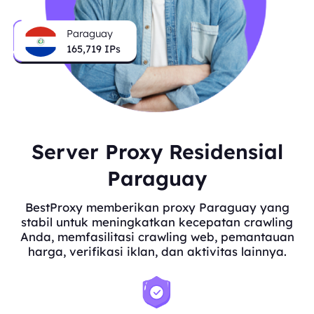
Paraguay
165,719
IPs
Server Proxy Residensial
Paraguay
BestProxy memberikan proxy Paraguay yang
stabil untuk meningkatkan kecepatan crawling
Anda, memfasilitasi crawling web, pemantauan
harga, verifikasi iklan, dan aktivitas lainnya.