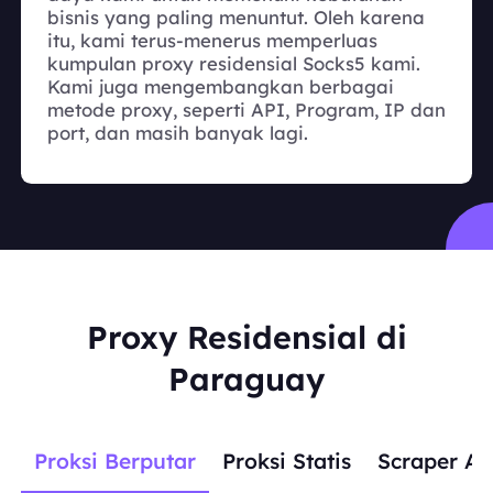
bisnis yang paling menuntut. Oleh karena
itu, kami terus-menerus memperluas
kumpulan proxy residensial Socks5 kami.
Kami juga mengembangkan berbagai
metode proxy, seperti API, Program, IP dan
port, dan masih banyak lagi.
Proxy Residensial di
Paraguay
Proksi Berputar
Proksi Statis
Scraper AP