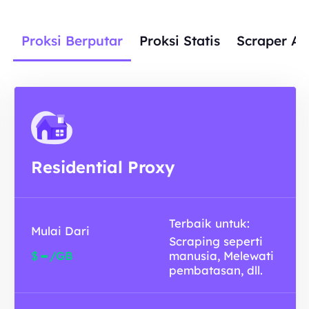
Proksi Berputar
Proksi Statis
Scraper AP
Residential Proxy
Terbaik untuk:
Mulai Dari
Scraping seperti
-
$
/GB
manusia, Melewati
pembatasan, dll.