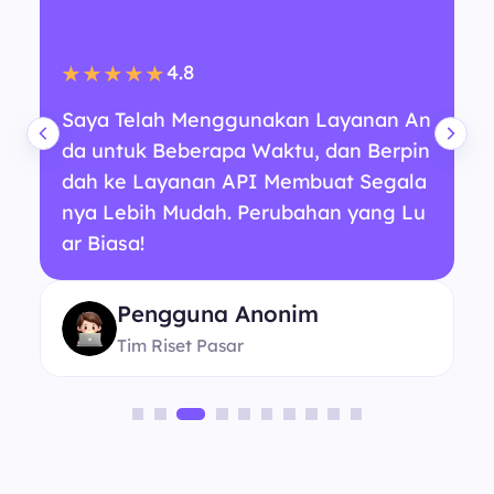
4.8
★★★★★
Saya Telah Menggunakan Layanan An
da untuk Beberapa Waktu, dan Berpin
dah ke Layanan API Membuat Segala
nya Lebih Mudah. Perubahan yang Lu
ar Biasa!
Pengguna Anonim
Tim Riset Pasar