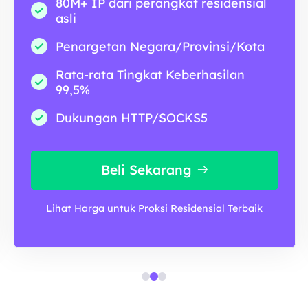
80M+ IP dari perangkat residensial
asli
Penargetan Negara/Provinsi/Kota
Rata-rata Tingkat Keberhasilan
99,5%
Dukungan HTTP/SOCKS5
Beli Sekarang
Lihat Harga untuk Proksi Residensial Terbaik