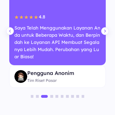
4.8
★★★★★
Saya Telah Menggunakan Layanan An
da untuk Beberapa Waktu, dan Berpin
dah ke Layanan API Membuat Segala
nya Lebih Mudah. Perubahan yang Lu
ar Biasa!
Pengguna Anonim
Tim Riset Pasar