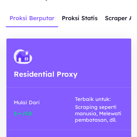
Proksi Berputar
Proksi Statis
Scraper AP
Residential Proxy
Terbaik untuk:
Mulai Dari
Scraping seperti
-
$
/GB
manusia, Melewati
pembatasan, dll.