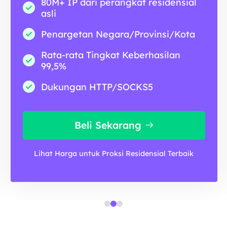
80M+ IP dari perangkat residensial
asli
Penargetan Negara/Provinsi/Kota
Rata-rata Tingkat Keberhasilan
99,5%
Dukungan HTTP/SOCKS5
Beli Sekarang
Lihat Harga untuk Proksi Residensial Terbaik