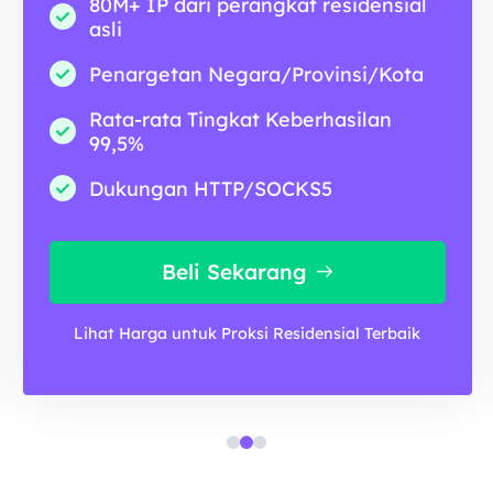
80M+ IP dari perangkat residensial
asli
Penargetan Negara/Provinsi/Kota
Rata-rata Tingkat Keberhasilan
99,5%
Dukungan HTTP/SOCKS5
Beli Sekarang
Lihat Harga untuk Proksi Residensial Terbaik