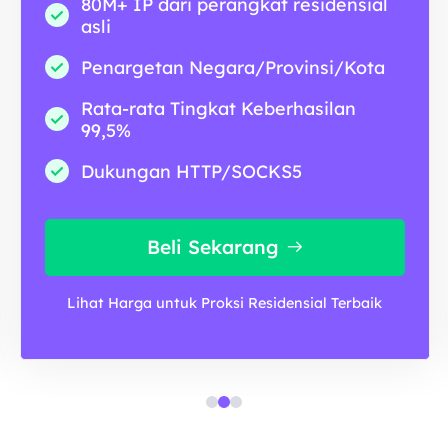
80M+ IP dari perangkat residensial
asli
Penargetan Negara/Provinsi/Kota
Rata-rata Tingkat Keberhasilan
99,5%
Dukungan HTTP/SOCKS5
Beli Sekarang
Lihat Harga untuk Proksi Residensial Terbaik