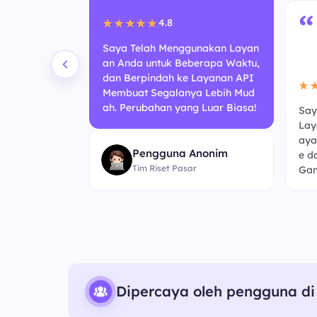
“
4.8
★★★★★
Saya Telah Menggunakan Layan
an Anda untuk Beberapa Waktu,
dan Berpindah ke Layanan API
★
Membuat Segalanya Lebih Mud
ah. Perubahan yang Luar Biasa!
Say
 Berbasis A
Lay
ni Terasa Lebi
aya
Pengguna Anonim
ebelumnya. K
e d
Tim Riset Pasar
embaruan!
Gan
Dipercaya oleh pengguna di 