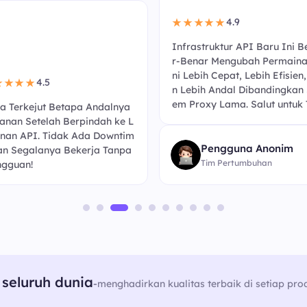
4.9
★★★★★
Infrastruktur API Baru Ini B
r-Benar Mengubah Permaina
ni Lebih Cepat, Lebih Efisien
4.5
★★★★
n Lebih Andal Dibandingkan 
em Proxy Lama. Salut untuk 
a Terkejut Betapa Andalnya
anan Setelah Berpindah ke L
nan API. Tidak Ada Downtim
Pengguna Anonim
an Segalanya Bekerja Tanpa
Tim Pertumbuhan
gguan!
seluruh dunia
-
menghadirkan kualitas terbaik di setiap pro