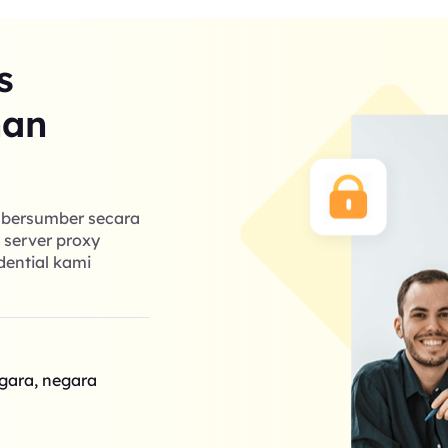
s
nan
g bersumber secara
k server proxy
dential kami
egara, negara