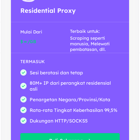
Residential Proxy
Terbaik untuk:
Mulai Dari
Scraping seperti
-
$
/GB
manusia, Melewati
pembatasan, dll.
TERMASUK
Sesi berotasi dan tetap
80M+ IP dari perangkat residensial
asli
Penargetan Negara/Provinsi/Kota
Rata-rata Tingkat Keberhasilan 99,5%
Dukungan HTTP/SOCKS5