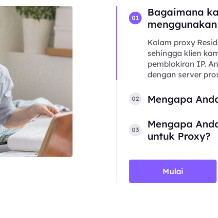
Bagaimana ka
01
menggunakan
Kolam proxy Resid
sehingga klien kam
pemblokiran IP. 
dengan server prox
Mengapa Anda
02
Mengapa Anda
03
untuk Proxy?
Mulai