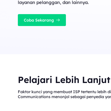
cocok untuk tugas konkurensi tinggi yang stabil
layanan pelanggan, dan lainnya.
Long Acting ISP 
Long Acting ISP Proxies
New
Menggabungkan keung
perumahan untuk pen
Menggabungkan keunggulan pusat data dan I
tahan lama.
Coba Sekarang
perumahan untuk penggunaan yang fleksibel 
tahan lama.
Pelajari Lebih Lanju
Faktor kunci yang membuat ISP tertentu lebih di
Communications menonjol sebagai penyedia yang