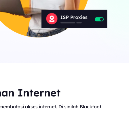
Canada
0
IPs
Germany
0
IPs
Japan
0
IPs
+200Lainnya
>Semua lokasi
nan Internet
mbatasi akses internet. Di sinilah Blackfoot