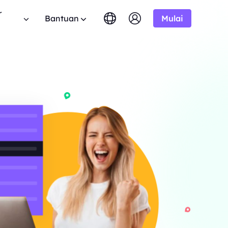
r
Bantuan
Mulai
English
简体中文
português
Tiếng Việt
FAQ
Google
MULAI DARI
tis
10% Tidak Terbatas
Bing
$-/1K hasil
Punya pertanyaan? Telusuri daftar FAQ dan
 program aliansi BestProxy
Русский
Indonesia
dapatkan jawaban instan.
 10% komisi.
DuckDuckGo
हिंदी
Deutsch
Yandex
MULAI DARI
anduan Pengguna
HOT
ime dari
Youtube
$-/1K hasil
uti panduan langkah demi langkah kami untuk
mengembangkan bisnis Anda
ngonfigurasi dan mengintegrasikan proxy Anda.
Amazon
ksklusif
Facebook
API Publik
New
MULAI DARI
mlah besar
haan
Uji Coba Gratis
Instagram
rprise kami.
Buka kendali penuh dan otomatisasi untuk
$-/GB
 kerjasama perusahaan yang
layanan proxy Anda
nawaran hebat.
Hubungi Kami
Dukungan
encari solusi premium yang disesuaikan dengan
 tentang web crawler, proxy,
ebutuhan Anda?