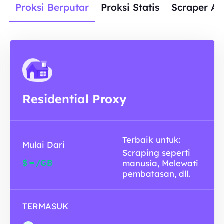
Proksi Berputar
Proksi Statis
Scraper AP
Residential Proxy
Terbaik untuk:
Mulai Dari
Scraping seperti
-
$
/GB
manusia, Melewati
pembatasan, dll.
TERMASUK