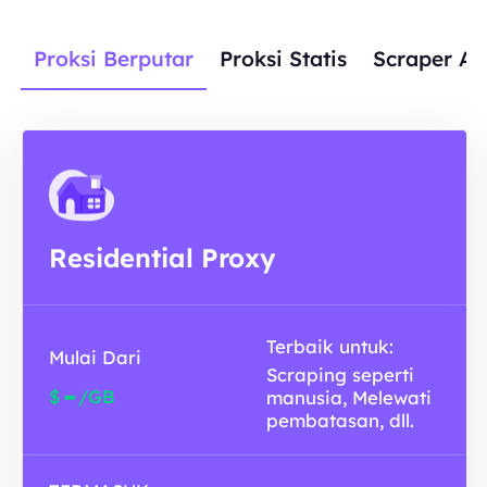
Proksi Berputar
Proksi Statis
Scraper AP
Residential Proxy
Terbaik untuk:
Mulai Dari
Scraping seperti
-
$
/GB
manusia, Melewati
pembatasan, dll.