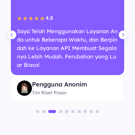
4.8
★★★★★
Saya Telah Menggunakan Layanan An
da untuk Beberapa Waktu, dan Berpin
dah ke Layanan API Membuat Segala
nya Lebih Mudah. Perubahan yang Lu
ar Biasa!
Pengguna Anonim
Tim Riset Pasar