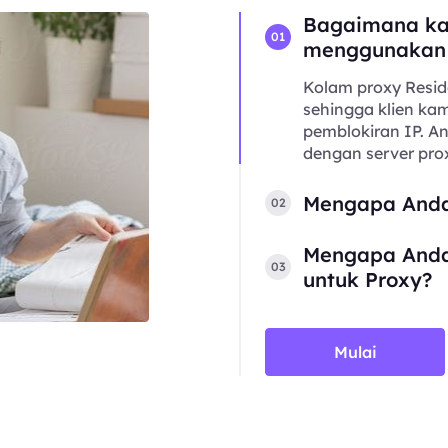
Bagaimana ka
01
menggunakan
Kolam proxy Resid
sehingga klien kam
pemblokiran IP. 
dengan server prox
Mengapa Anda
02
Mengapa Anda
03
untuk Proxy?
Mulai