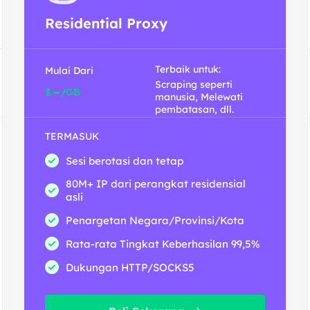
Residential Proxy
Terbaik untuk:
Mulai Dari
Scraping seperti
-
$
/GB
manusia, Melewati
pembatasan, dll.
TERMASUK
Sesi berotasi dan tetap
80M+ IP dari perangkat residensial
asli
Penargetan Negara/Provinsi/Kota
Rata-rata Tingkat Keberhasilan 99,5%
Dukungan HTTP/SOCKS5