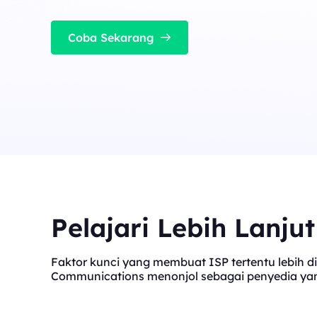
cocok untuk tugas konkurensi tinggi yang stabil
Long Acting ISP 
Long Acting ISP Proxies
New
Menggabungkan keung
Coba Sekarang
perumahan untuk pen
Menggabungkan keunggulan pusat data dan I
tahan lama.
perumahan untuk penggunaan yang fleksibel 
tahan lama.
Pelajari Lebih Lanju
Faktor kunci yang membuat ISP tertentu lebih di
Communications menonjol sebagai penyedia yang