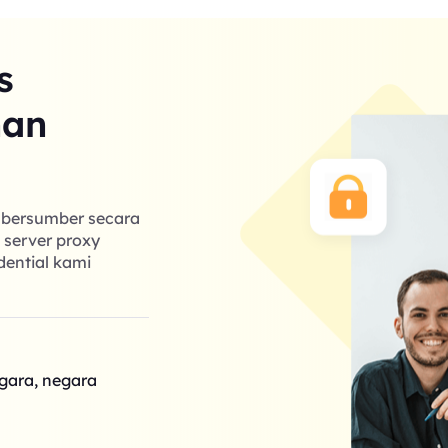
s
nan
g bersumber secara
k server proxy
dential kami
egara, negara