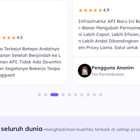
4.9
★★★★★
Infrastruktur API Baru Ini B
r-Benar Mengubah Permaina
ni Lebih Cepat, Lebih Efisien
4.5
★★★★
n Lebih Andal Dibandingkan 
em Proxy Lama. Salut untuk 
a Terkejut Betapa Andalnya
anan Setelah Berpindah ke L
nan API. Tidak Ada Downtim
Pengguna Anonim
an Segalanya Bekerja Tanpa
Tim Pertumbuhan
gguan!
seluruh dunia
-
menghadirkan kualitas terbaik di setiap pro