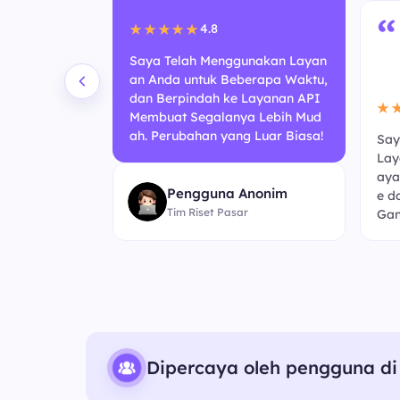
“
4.8
★★★★★
Saya Telah Menggunakan Layan
an Anda untuk Beberapa Waktu,
dan Berpindah ke Layanan API
★
Membuat Segalanya Lebih Mud
ah. Perubahan yang Luar Biasa!
Say
 Berbasis A
Lay
ni Terasa Lebi
aya
Pengguna Anonim
ebelumnya. K
e d
Tim Riset Pasar
embaruan!
Gan
Dipercaya oleh pengguna di 