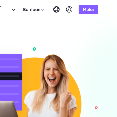
r
Bantuan
Mulai
English
简体中文
português
Tiếng Việt
FAQ
Google
MULAI DARI
tis
10% Tidak Terbatas
Bing
$-/1K hasil
Punya pertanyaan? Telusuri daftar FAQ dan
 program aliansi BestProxy
Русский
Indonesia
dapatkan jawaban instan.
 10% komisi.
DuckDuckGo
हिंदी
Deutsch
Yandex
MULAI DARI
anduan Pengguna
HOT
ime dari
Youtube
$-/1K hasil
uti panduan langkah demi langkah kami untuk
mengembangkan bisnis Anda
ngonfigurasi dan mengintegrasikan proxy Anda.
Amazon
ksklusif
Facebook
API Publik
New
MULAI DARI
mlah besar
haan
Uji Coba Gratis
Instagram
rprise kami.
Buka kendali penuh dan otomatisasi untuk
$-/GB
 kerjasama perusahaan yang
layanan proxy Anda
nawaran hebat.
Hubungi Kami
Dukungan
encari solusi premium yang disesuaikan dengan
 tentang web crawler, proxy,
ebutuhan Anda?