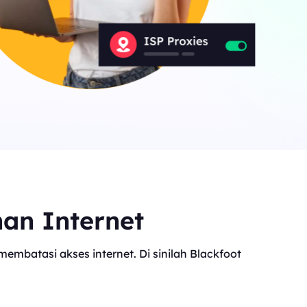
Canada
0
IPs
Germany
0
IPs
Japan
0
IPs
+200Lainnya
>Semua lokasi
nan Internet
mbatasi akses internet. Di sinilah Blackfoot