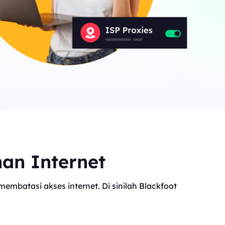
Canada
0
IPs
Germany
0
IPs
Japan
0
IPs
+200Lainnya
>Semua lokasi
nan Internet
mbatasi akses internet. Di sinilah Blackfoot