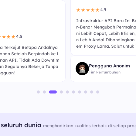
4.9
★★★★★
Infrastruktur API Baru Ini B
r-Benar Mengubah Permaina
ni Lebih Cepat, Lebih Efisien
4.5
★★★★
n Lebih Andal Dibandingkan 
em Proxy Lama. Salut untuk 
a Terkejut Betapa Andalnya
anan Setelah Berpindah ke L
nan API. Tidak Ada Downtim
Pengguna Anonim
an Segalanya Bekerja Tanpa
Tim Pertumbuhan
gguan!
seluruh dunia
-
menghadirkan kualitas terbaik di setiap pro