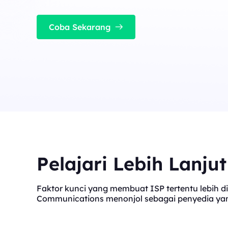
cocok untuk tugas konkurensi tinggi yang stabil
Long Acting ISP 
Long Acting ISP Proxies
New
Menggabungkan keung
Coba Sekarang
perumahan untuk pen
Menggabungkan keunggulan pusat data dan I
tahan lama.
perumahan untuk penggunaan yang fleksibel 
tahan lama.
Pelajari Lebih Lanju
Faktor kunci yang membuat ISP tertentu lebih di
Communications menonjol sebagai penyedia yang