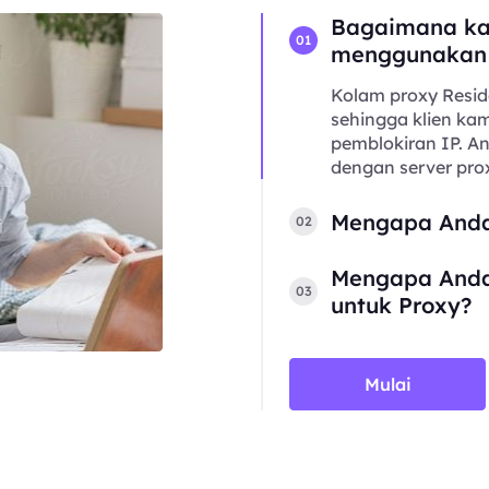
Bagaimana ka
01
menggunakan
Kolam proxy Resid
sehingga klien kam
pemblokiran IP. 
dengan server prox
Mengapa Anda
02
Mengapa Anda
03
untuk Proxy?
Mulai