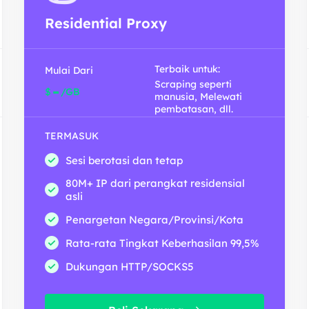
Residential Proxy
Terbaik untuk:
Mulai Dari
Scraping seperti
-
$
/GB
manusia, Melewati
pembatasan, dll.
TERMASUK
Sesi berotasi dan tetap
80M+ IP dari perangkat residensial
asli
Penargetan Negara/Provinsi/Kota
Rata-rata Tingkat Keberhasilan 99,5%
Dukungan HTTP/SOCKS5