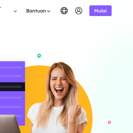
r
Bantuan
Mulai
English
简体中文
português
Tiếng Việt
FAQ
Google
MULAI DARI
tis
10% Tidak Terbatas
Bing
$-/1K hasil
Punya pertanyaan? Telusuri daftar FAQ dan
 program aliansi BestProxy
Русский
Indonesia
dapatkan jawaban instan.
 10% komisi.
DuckDuckGo
हिंदी
Deutsch
Yandex
MULAI DARI
anduan Pengguna
HOT
ime dari
Youtube
$-/1K hasil
uti panduan langkah demi langkah kami untuk
mengembangkan bisnis Anda
ngonfigurasi dan mengintegrasikan proxy Anda.
Amazon
ksklusif
Facebook
API Publik
New
MULAI DARI
mlah besar
haan
Uji Coba Gratis
Instagram
rprise kami.
Buka kendali penuh dan otomatisasi untuk
$-/GB
 kerjasama perusahaan yang
layanan proxy Anda
nawaran hebat.
Hubungi Kami
Dukungan
encari solusi premium yang disesuaikan dengan
 tentang web crawler, proxy,
ebutuhan Anda?