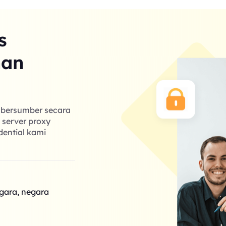
s
nan
g bersumber secara
k server proxy
dential kami
egara, negara