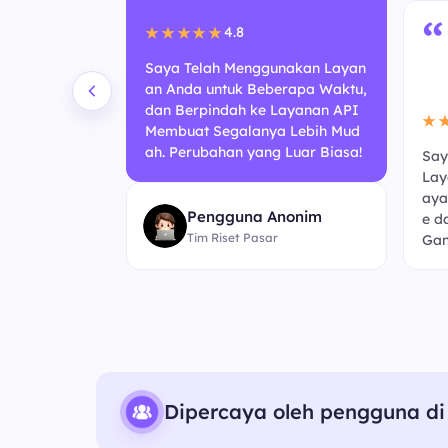
“
4.8
★★★★★
Saya Telah Menggunakan Layan
an Anda untuk Beberapa Waktu,
dan Berpindah ke Layanan API
★
Membuat Segalanya Lebih Mud
ah. Perubahan yang Luar Biasa!
Say
 Berbasis A
Lay
ni Terasa Lebi
aya
Pengguna Anonim
ebelumnya. K
e d
Tim Riset Pasar
embaruan!
Gan
Dipercaya oleh pengguna di 