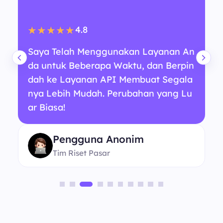
4.8
★★★★★
Saya Telah Menggunakan Layanan An
da untuk Beberapa Waktu, dan Berpin
dah ke Layanan API Membuat Segala
nya Lebih Mudah. Perubahan yang Lu
ar Biasa!
Pengguna Anonim
Tim Riset Pasar