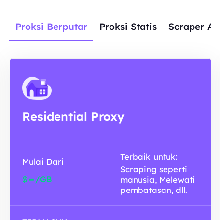
Proksi Berputar
Proksi Statis
Scraper AP
Residential Proxy
Terbaik untuk:
Mulai Dari
Scraping seperti
-
$
/GB
manusia, Melewati
pembatasan, dll.