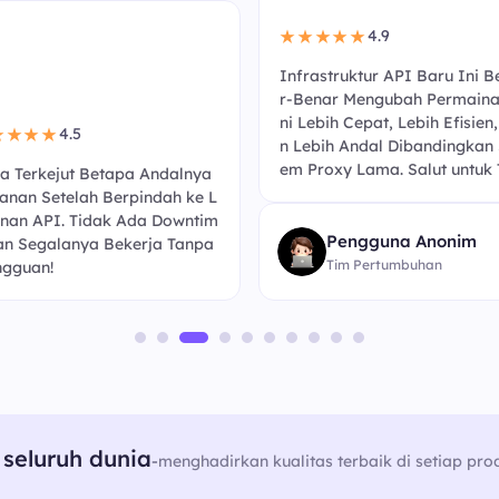
4.9
★★★★★
Infrastruktur API Baru Ini B
r-Benar Mengubah Permaina
ni Lebih Cepat, Lebih Efisien
4.5
★★★★
n Lebih Andal Dibandingkan 
em Proxy Lama. Salut untuk 
a Terkejut Betapa Andalnya
anan Setelah Berpindah ke L
nan API. Tidak Ada Downtim
Pengguna Anonim
an Segalanya Bekerja Tanpa
Tim Pertumbuhan
gguan!
seluruh dunia
-
menghadirkan kualitas terbaik di setiap pro