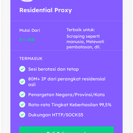
Residential Proxy
Terbaik untuk:
Mulai Dari
Scraping seperti
-
$
/GB
manusia, Melewati
pembatasan, dll.
TERMASUK
Sesi berotasi dan tetap
80M+ IP dari perangkat residensial
asli
Penargetan Negara/Provinsi/Kota
Rata-rata Tingkat Keberhasilan 99,5%
Dukungan HTTP/SOCKS5