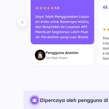
“
4.8
★★★★★
Saya Telah Menggunakan Layan
an Anda untuk Beberapa Waktu,
dan Berpindah ke Layanan API
★
Membuat Segalanya Lebih Mud
ah. Perubahan yang Luar Biasa!
Say
 Berbasis A
Lay
ni Terasa Lebi
aya
Pengguna Anonim
ebelumnya. K
e d
Tim Riset Pasar
embaruan!
Gan
Dipercaya oleh pengguna di 