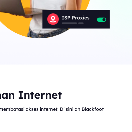
Canada
0
IPs
Germany
0
IPs
Japan
0
IPs
+200Lainnya
>Semua lokasi
nan Internet
mbatasi akses internet. Di sinilah Blackfoot