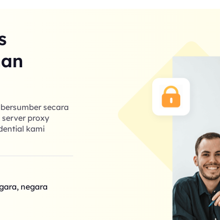
s
nan
g bersumber secara
k server proxy
dential kami
egara, negara