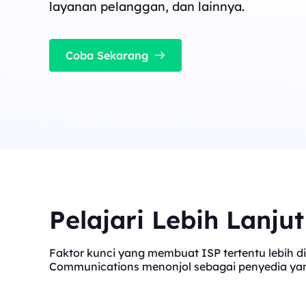
cocok untuk tugas konkurensi tinggi yang stabil
layanan pelanggan, dan lainnya.
Long Acting ISP 
Long Acting ISP Proxies
New
Menggabungkan keung
perumahan untuk pen
Menggabungkan keunggulan pusat data dan I
tahan lama.
Coba Sekarang
perumahan untuk penggunaan yang fleksibel 
tahan lama.
Pelajari Lebih Lanju
Faktor kunci yang membuat ISP tertentu lebih di
Communications menonjol sebagai penyedia yang