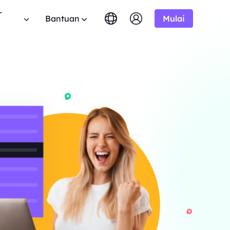
r
Bantuan
Mulai
English
简体中文
português
Tiếng Việt
FAQ
Google
MULAI DARI
tis
10% Tidak Terbatas
Bing
$-/1K hasil
Punya pertanyaan? Telusuri daftar FAQ dan
 program aliansi BestProxy
Русский
Indonesia
dapatkan jawaban instan.
 10% komisi.
DuckDuckGo
हिंदी
Deutsch
Yandex
MULAI DARI
anduan Pengguna
HOT
ime dari
Youtube
$-/1K hasil
uti panduan langkah demi langkah kami untuk
mengembangkan bisnis Anda
ngonfigurasi dan mengintegrasikan proxy Anda.
Amazon
ksklusif
Facebook
API Publik
New
MULAI DARI
mlah besar
haan
Uji Coba Gratis
Instagram
rprise kami.
Buka kendali penuh dan otomatisasi untuk
$-/GB
 kerjasama perusahaan yang
layanan proxy Anda
nawaran hebat.
Hubungi Kami
Dukungan
encari solusi premium yang disesuaikan dengan
 tentang web crawler, proxy,
ebutuhan Anda?