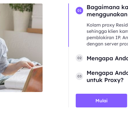
Bagaimana ka
01
menggunakan
Kolam proxy Resid
sehingga klien kam
pemblokiran IP. 
dengan server prox
Mengapa Anda
02
Mengapa Anda
03
untuk Proxy?
Mulai