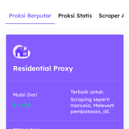
Proksi Berputar
Proksi Statis
Scraper AP
Residential Proxy
Terbaik untuk:
Mulai Dari
Scraping seperti
-
$
/GB
manusia, Melewati
pembatasan, dll.