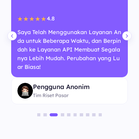
4.8
★★★★★
Saya Telah Menggunakan Layanan An
da untuk Beberapa Waktu, dan Berpin
dah ke Layanan API Membuat Segala
nya Lebih Mudah. Perubahan yang Lu
ar Biasa!
Pengguna Anonim
Tim Riset Pasar