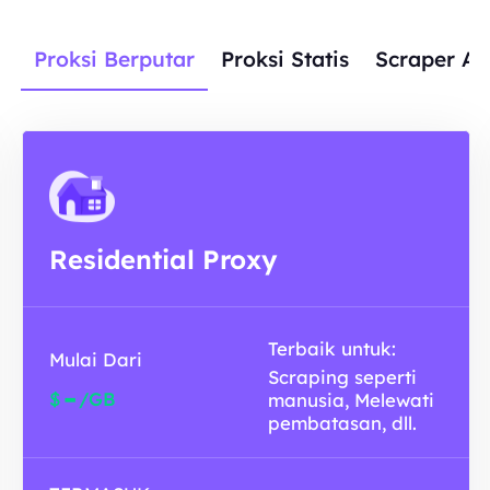
Proksi Berputar
Proksi Statis
Scraper AP
Residential Proxy
Terbaik untuk:
Mulai Dari
Scraping seperti
-
$
/GB
manusia, Melewati
pembatasan, dll.