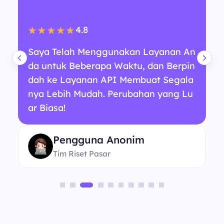
4.8
★★★★★
Saya Telah Menggunakan Layanan An
da untuk Beberapa Waktu, dan Berpin
dah ke Layanan API Membuat Segala
nya Lebih Mudah. Perubahan yang Lu
ar Biasa!
Pengguna Anonim
Tim Riset Pasar