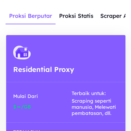
Proksi Berputar
Proksi Statis
Scraper AP
Residential Proxy
Terbaik untuk:
Mulai Dari
Scraping seperti
-
$
/GB
manusia, Melewati
pembatasan, dll.