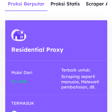
Proksi Berputar
Proksi Statis
Scraper AP
Residential Proxy
Terbaik untuk:
Mulai Dari
Scraping seperti
-
$
/GB
manusia, Melewati
pembatasan, dll.
TERMASUK