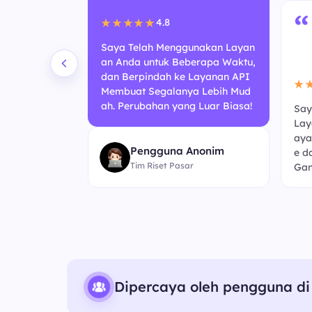
“
4.8
★★★★★
Saya Telah Menggunakan Layan
an Anda untuk Beberapa Waktu,
dan Berpindah ke Layanan API
★
Membuat Segalanya Lebih Mud
ah. Perubahan yang Luar Biasa!
Say
 Berbasis A
Lay
ni Terasa Lebi
aya
Pengguna Anonim
ebelumnya. K
e d
Tim Riset Pasar
embaruan!
Gan
Dipercaya oleh pengguna di 