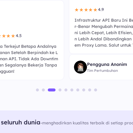
4.9
★★★★★
Infrastruktur API Baru Ini B
r-Benar Mengubah Permaina
ni Lebih Cepat, Lebih Efisien
4.5
★★★★
n Lebih Andal Dibandingkan 
em Proxy Lama. Salut untuk 
a Terkejut Betapa Andalnya
anan Setelah Berpindah ke L
nan API. Tidak Ada Downtim
Pengguna Anonim
an Segalanya Bekerja Tanpa
Tim Pertumbuhan
gguan!
seluruh dunia
-
menghadirkan kualitas terbaik di setiap pro