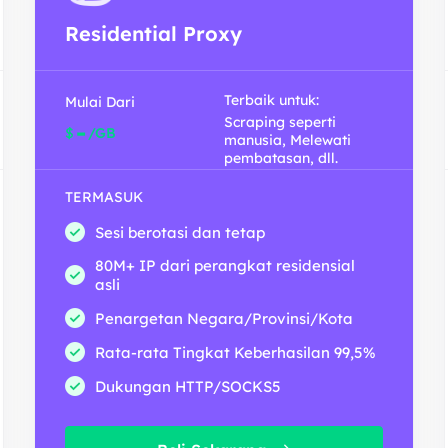
Residential Proxy
Terbaik untuk:
Mulai Dari
Scraping seperti
-
$
/GB
manusia, Melewati
pembatasan, dll.
TERMASUK
Sesi berotasi dan tetap
80M+ IP dari perangkat residensial
asli
Penargetan Negara/Provinsi/Kota
Rata-rata Tingkat Keberhasilan 99,5%
Dukungan HTTP/SOCKS5