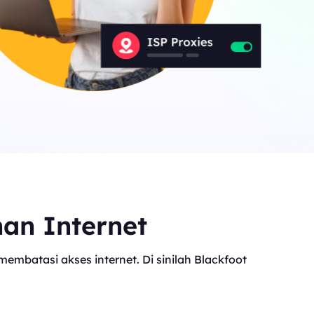
Canada
0
IPs
Germany
0
IPs
Japan
0
IPs
+200Lainnya
>Semua lokasi
nan Internet
mbatasi akses internet. Di sinilah Blackfoot