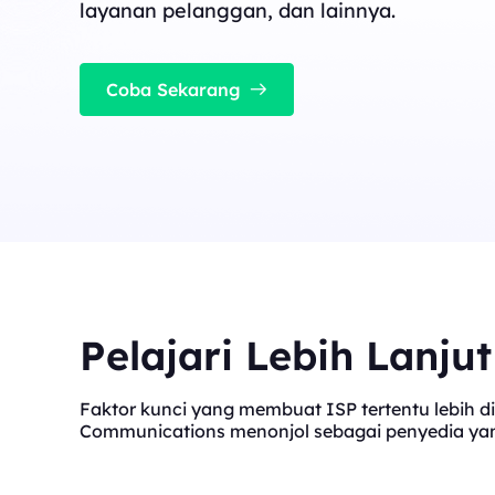
cocok untuk tugas konkurensi tinggi yang stabil
layanan pelanggan, dan lainnya.
Long Acting ISP 
Long Acting ISP Proxies
New
Menggabungkan keung
perumahan untuk pen
Menggabungkan keunggulan pusat data dan I
tahan lama.
Coba Sekarang
perumahan untuk penggunaan yang fleksibel 
tahan lama.
Pelajari Lebih Lanju
Faktor kunci yang membuat ISP tertentu lebih di
Communications menonjol sebagai penyedia yang