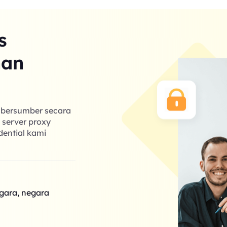
s
nan
g bersumber secara
k server proxy
dential kami
egara, negara