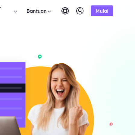
r
Bantuan
Mulai
English
简体中文
português
Tiếng Việt
FAQ
Google
MULAI DARI
tis
10% Tidak Terbatas
Bing
$-/1K hasil
Punya pertanyaan? Telusuri daftar FAQ dan
 program aliansi BestProxy
Русский
Indonesia
dapatkan jawaban instan.
 10% komisi.
DuckDuckGo
हिंदी
Deutsch
Yandex
MULAI DARI
anduan Pengguna
HOT
ime dari
Youtube
$-/1K hasil
uti panduan langkah demi langkah kami untuk
mengembangkan bisnis Anda
ngonfigurasi dan mengintegrasikan proxy Anda.
Amazon
ksklusif
Facebook
API Publik
New
MULAI DARI
mlah besar
haan
Uji Coba Gratis
Instagram
rprise kami.
Buka kendali penuh dan otomatisasi untuk
$-/GB
 kerjasama perusahaan yang
layanan proxy Anda
nawaran hebat.
Hubungi Kami
Dukungan
encari solusi premium yang disesuaikan dengan
 tentang web crawler, proxy,
ebutuhan Anda?