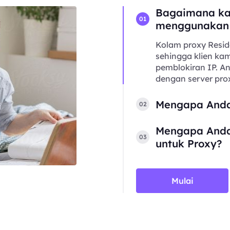
Bagaimana ka
01
menggunakan
Kolam proxy Resid
sehingga klien kam
pemblokiran IP. 
dengan server prox
Mengapa Anda
02
Mengapa Anda
03
untuk Proxy?
Mulai