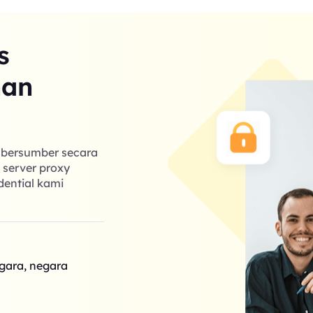
s
nan
g bersumber secara
k server proxy
dential kami
egara, negara