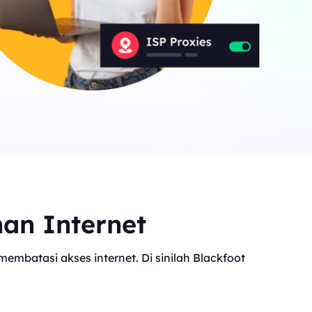
Canada
0
IPs
Germany
0
IPs
Japan
0
IPs
+200Lainnya
>Semua lokasi
nan Internet
mbatasi akses internet. Di sinilah Blackfoot