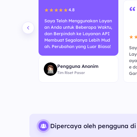
“
4.8
★★★★★
Saya Telah Menggunakan Layan
an Anda untuk Beberapa Waktu,
dan Berpindah ke Layanan API
★
Membuat Segalanya Lebih Mud
ah. Perubahan yang Luar Biasa!
Say
 Berbasis A
Lay
ni Terasa Lebi
aya
Pengguna Anonim
ebelumnya. K
e d
Tim Riset Pasar
embaruan!
Gan
Dipercaya oleh pengguna di 