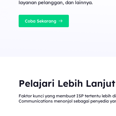
cocok untuk tugas konkurensi tinggi yang stabil
layanan pelanggan, dan lainnya.
Long Acting ISP 
Long Acting ISP Proxies
New
Menggabungkan keung
perumahan untuk pen
Menggabungkan keunggulan pusat data dan I
tahan lama.
Coba Sekarang
perumahan untuk penggunaan yang fleksibel 
tahan lama.
Pelajari Lebih Lanju
Faktor kunci yang membuat ISP tertentu lebih di
Communications menonjol sebagai penyedia yang