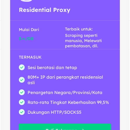
Residential Proxy
Terbaik untuk:
Mulai Dari
Scraping seperti
-
$
/GB
manusia, Melewati
pembatasan, dll.
TERMASUK
Sesi berotasi dan tetap
80M+ IP dari perangkat residensial
asli
Penargetan Negara/Provinsi/Kota
Rata-rata Tingkat Keberhasilan 99,5%
Dukungan HTTP/SOCKS5