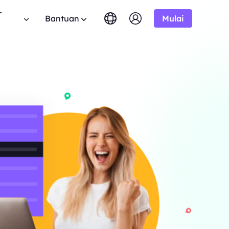
r
Bantuan
Mulai
English
简体中文
português
Tiếng Việt
FAQ
Google
MULAI DARI
tis
10% Tidak Terbatas
Bing
$-/1K hasil
Punya pertanyaan? Telusuri daftar FAQ dan
 program aliansi BestProxy
Русский
Indonesia
dapatkan jawaban instan.
 10% komisi.
DuckDuckGo
हिंदी
Deutsch
Yandex
MULAI DARI
anduan Pengguna
HOT
ime dari
Youtube
$-/1K hasil
uti panduan langkah demi langkah kami untuk
mengembangkan bisnis Anda
ngonfigurasi dan mengintegrasikan proxy Anda.
Amazon
ksklusif
Facebook
API Publik
New
MULAI DARI
mlah besar
haan
Uji Coba Gratis
Instagram
rprise kami.
Buka kendali penuh dan otomatisasi untuk
$-/GB
 kerjasama perusahaan yang
layanan proxy Anda
nawaran hebat.
Hubungi Kami
Dukungan
encari solusi premium yang disesuaikan dengan
 tentang web crawler, proxy,
ebutuhan Anda?