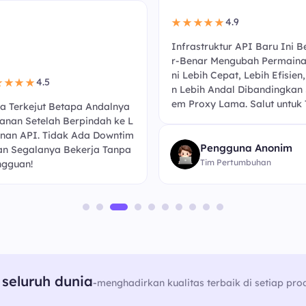
4.9
★★★★★
Infrastruktur API Baru Ini B
r-Benar Mengubah Permaina
ni Lebih Cepat, Lebih Efisien
4.5
★★★★
n Lebih Andal Dibandingkan 
em Proxy Lama. Salut untuk 
a Terkejut Betapa Andalnya
anan Setelah Berpindah ke L
nan API. Tidak Ada Downtim
Pengguna Anonim
an Segalanya Bekerja Tanpa
Tim Pertumbuhan
gguan!
seluruh dunia
-
menghadirkan kualitas terbaik di setiap pro