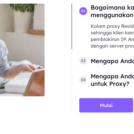
Bagaimana ka
01
menggunakan
Kolam proxy Resid
sehingga klien kam
pemblokiran IP. 
dengan server prox
Mengapa Anda
02
Mengapa Anda
03
untuk Proxy?
Mulai