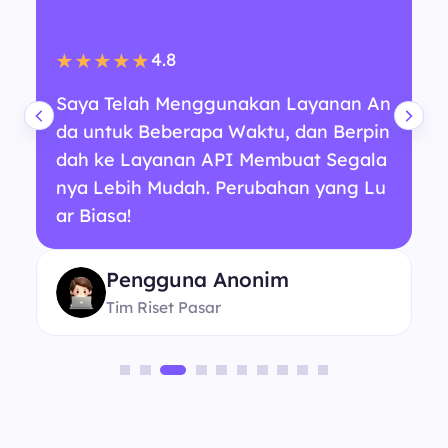
4.8
★★★★★
Saya Telah Menggunakan Layanan An
da untuk Beberapa Waktu, dan Berpin
dah ke Layanan API Membuat Segala
nya Lebih Mudah. Perubahan yang Lu
ar Biasa!
Pengguna Anonim
Tim Riset Pasar