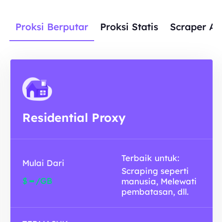
Proksi Berputar
Proksi Statis
Scraper AP
Residential Proxy
Terbaik untuk:
Mulai Dari
Scraping seperti
-
$
/GB
manusia, Melewati
pembatasan, dll.