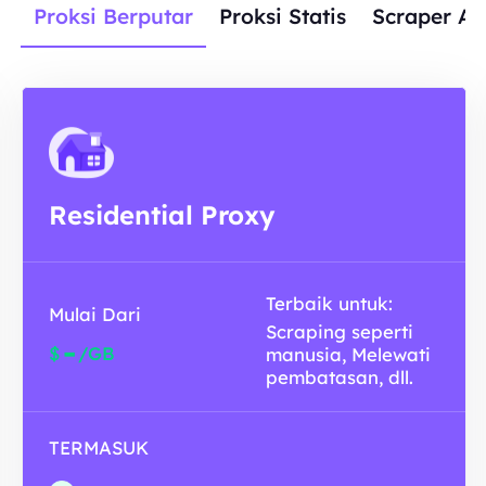
Proksi Berputar
Proksi Statis
Scraper AP
Residential Proxy
Terbaik untuk:
Mulai Dari
Scraping seperti
-
$
/GB
manusia, Melewati
pembatasan, dll.
TERMASUK