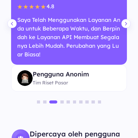
4.8
★★★★★
Saya Telah Menggunakan Layanan An
da untuk Beberapa Waktu, dan Berpin
dah ke Layanan API Membuat Segala
nya Lebih Mudah. Perubahan yang Lu
ar Biasa!
Pengguna Anonim
Tim Riset Pasar
Dipercaya oleh pengguna