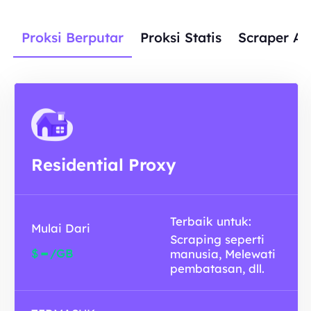
Proksi Berputar
Proksi Statis
Scraper AP
Residential Proxy
Terbaik untuk:
Mulai Dari
Scraping seperti
-
$
/GB
manusia, Melewati
pembatasan, dll.