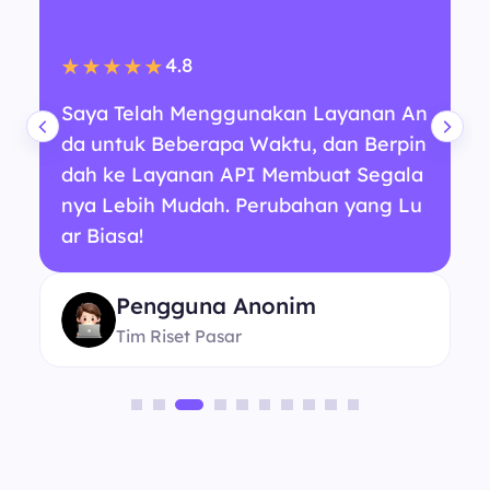
4.8
★★★★★
Saya Telah Menggunakan Layanan An
da untuk Beberapa Waktu, dan Berpin
dah ke Layanan API Membuat Segala
nya Lebih Mudah. Perubahan yang Lu
ar Biasa!
Pengguna Anonim
Tim Riset Pasar