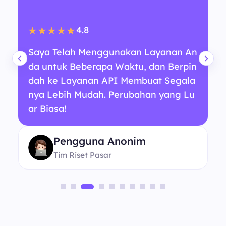
4.8
★★★★★
Saya Telah Menggunakan Layanan An
da untuk Beberapa Waktu, dan Berpin
dah ke Layanan API Membuat Segala
nya Lebih Mudah. Perubahan yang Lu
ar Biasa!
Pengguna Anonim
Tim Riset Pasar