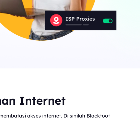
Canada
0
IPs
Germany
0
IPs
Japan
0
IPs
+200Lainnya
>Semua lokasi
nan Internet
mbatasi akses internet. Di sinilah Blackfoot