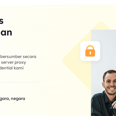
s
nan
g bersumber secara
k server proxy
dential kami
egara, negara