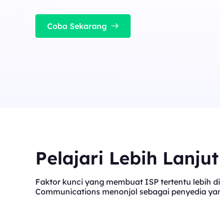
cocok untuk tugas konkurensi tinggi yang stabil
Long Acting ISP 
Long Acting ISP Proxies
New
Menggabungkan keung
Coba Sekarang
perumahan untuk pen
Menggabungkan keunggulan pusat data dan I
tahan lama.
perumahan untuk penggunaan yang fleksibel 
tahan lama.
Pelajari Lebih Lanju
Faktor kunci yang membuat ISP tertentu lebih di
Communications menonjol sebagai penyedia yang