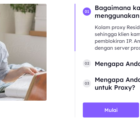
Bagaimana ka
01
menggunakan
Kolam proxy Resid
sehingga klien kam
pemblokiran IP. 
dengan server prox
Mengapa Anda
02
Mengapa Anda
03
untuk Proxy?
Mulai