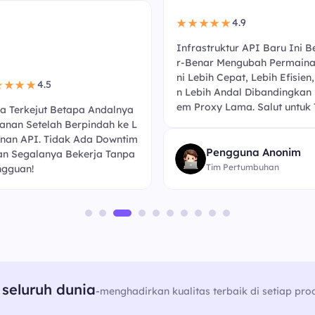
4.9
★★★★★
Infrastruktur API Baru Ini B
r-Benar Mengubah Permaina
ni Lebih Cepat, Lebih Efisien
4.5
★★★★
n Lebih Andal Dibandingkan 
em Proxy Lama. Salut untuk 
a Terkejut Betapa Andalnya
anan Setelah Berpindah ke L
nan API. Tidak Ada Downtim
Pengguna Anonim
an Segalanya Bekerja Tanpa
Tim Pertumbuhan
gguan!
seluruh dunia
-
menghadirkan kualitas terbaik di setiap pro