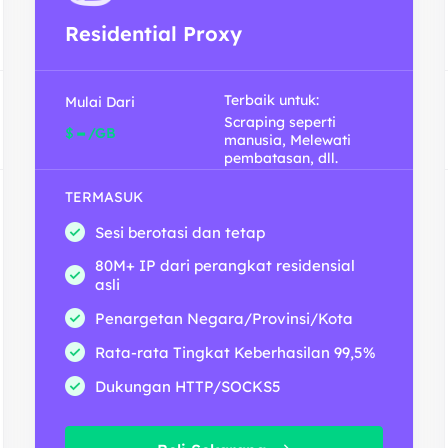
Residential Proxy
Terbaik untuk:
Mulai Dari
Scraping seperti
-
$
/GB
manusia, Melewati
pembatasan, dll.
TERMASUK
Sesi berotasi dan tetap
80M+ IP dari perangkat residensial
asli
Penargetan Negara/Provinsi/Kota
Rata-rata Tingkat Keberhasilan 99,5%
Dukungan HTTP/SOCKS5