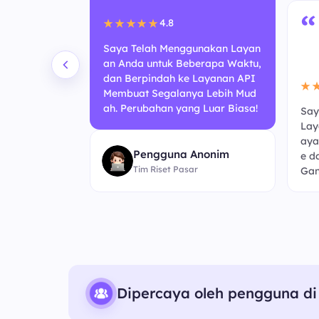
“
4.8
★★★★★
Saya Telah Menggunakan Layan
an Anda untuk Beberapa Waktu,
dan Berpindah ke Layanan API
★
Membuat Segalanya Lebih Mud
ah. Perubahan yang Luar Biasa!
Say
 Berbasis A
Lay
ni Terasa Lebi
aya
Pengguna Anonim
ebelumnya. K
e d
Tim Riset Pasar
embaruan!
Gan
Dipercaya oleh pengguna di 