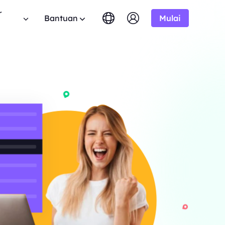
r
Bantuan
Mulai
English
简体中文
português
Tiếng Việt
FAQ
Google
MULAI DARI
tis
10% Tidak Terbatas
Bing
$-/1K hasil
Punya pertanyaan? Telusuri daftar FAQ dan
 program aliansi BestProxy
Русский
Indonesia
dapatkan jawaban instan.
 10% komisi.
DuckDuckGo
हिंदी
Deutsch
Yandex
MULAI DARI
anduan Pengguna
HOT
ime dari
Youtube
$-/1K hasil
uti panduan langkah demi langkah kami untuk
mengembangkan bisnis Anda
ngonfigurasi dan mengintegrasikan proxy Anda.
Amazon
ksklusif
Facebook
API Publik
New
MULAI DARI
mlah besar
haan
Uji Coba Gratis
Instagram
rprise kami.
Buka kendali penuh dan otomatisasi untuk
$-/GB
 kerjasama perusahaan yang
layanan proxy Anda
nawaran hebat.
Hubungi Kami
Dukungan
encari solusi premium yang disesuaikan dengan
 tentang web crawler, proxy,
ebutuhan Anda?