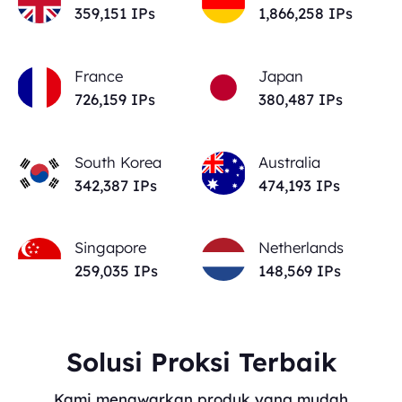
359,151
IPs
1,866,258
IPs
France
Japan
726,159
IPs
380,487
IPs
South Korea
Australia
342,387
IPs
474,193
IPs
Singapore
Netherlands
259,035
IPs
148,569
IPs
Solusi Proksi Terbaik
Kami menawarkan produk yang mudah