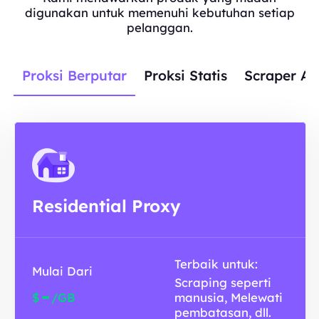
digunakan untuk memenuhi kebutuhan setiap
pelanggan.
Proksi Berputar
Proksi Statis
Scraper AP
Residential Proxy
Terbaik untuk:
Mulai Dari
Scraping seperti
-
$
/GB
manusia, Melewati
pembatasan, dll.