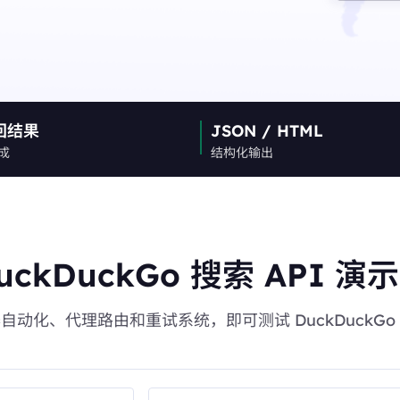
P 优势，灵活稳定，支持长期大规
低至
评论监控
美国
加拿大
$-/GB
追踪来自不同来源的客户反馈。
0
IPs
0
IPs
电子商务
英国
德国
通过代理访问有价值的电子商务数据。
0
IPs
0
IPs
回结果
JSON / HTML
查看全部
法国
日本
完成
结构化输出
0
IPs
0
IPs
+200更多
韩国
0
IPs
>全部地区
uckDuckGo 搜索 API 演
自动化、代理路由和重试系统，即可测试 DuckDuckGo