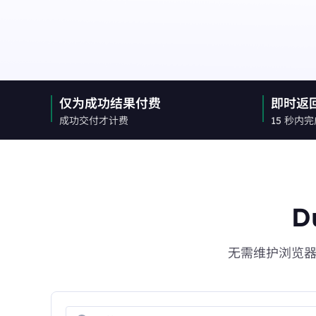
融合数据中心与住宅 I
长效ISP代理
New
模使用。
融合数据中心与住宅 IP 优势，灵活稳定，支持长期大规
模使用。
仅为成功结果付费
即时返
成功交付才计费
15 秒内
D
无需维护浏览器