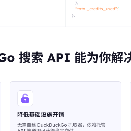
},
"total_credits_used":
1
},
kGo 搜索 API 能为
降低基础设施开销
无需自建 DuckDuckGo 抓取器，依赖托管
API 管道即可获得稳定交付。