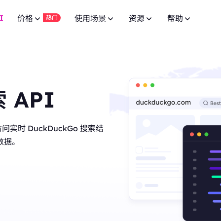
I
价格
使用场景
资源
帮助
热门
广告验证
常见问题
联盟计划
网页爬虫 API
10% 无限
免费试用
网页爬虫 API
免费试用
低至
供 8000万+ 真实 IP，适合爬虫
通过先进的广告技术实现活动成功。
针对 100+ 域名的专用端点。
有问题？浏览常见问题列表并立即获取
$-
加入BestProxy联盟计划，赚取最高10%的佣金。
针对 100+ 域名的专用端点。
$-/GB
 API
品牌保护
SERP API
用户指南
免费试用
HOT
合作伙伴
SERP API
免费试用
低至
获取来自Google、Bing等搜索引擎的
提升您的品牌保护运营。
按照我们的逐步指南配置并集成您的代
成为发展业务并享受独家折扣的合作伙伴
$-
按需获取多搜索引擎结果。
IP 白名单，适用于高并发复杂场
$5/IP
PI 访问实时 DuckDuckGo 搜索结
视频数据 API
NEW
市场调研
公共 API
New
企业服务
免费试用
数据。
视频数据 API
New
通过我们的企业级方案，从 YouTube 
深入的洞察力，帮助做出明智的商业决策。
为您的代理服务解锁全面控制与自动化
联系我们进行良好的企业合作，享受超值优惠。
低至
频内容。
全自动下载视频和音频数据。
达一年，确保长期稳定。
$-/天
价格监控
联系我们
支持
博客
监控竞争对手的市场价格。
寻找特别定制的高端解决方案以满足您
阅读最新的关于网页爬虫、代理等的文章。
低至
专为高并发任务与稳定连接设计。
社交媒体
$3/IP
管理多个账户，保持独立会话。