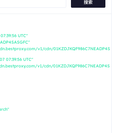
搜索
07:39:56 UTC"
EADP4SASGFC"
/cdn.bestproxy.com/v1/cdn/01KZDJKQF986C7NEADP4S
07 07:39:56 UTC"
/cdn.bestproxy.com/v1/cdn/01KZDJKQF986C7NEADP4S
rch"