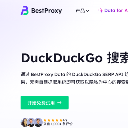
Data for A
产品
住宅代理
住宅代理
热门
热门
覆盖全球 200+ 地点，提
覆盖全球 200+ 地点，提供 8000万+ 真实 IP，适合爬虫
DuckDuckGo 搜索
与市场研究。
与市场研究。
不限量住宅代理
静态住宅代理
无限流量支持多账户与 
专用静态IP，有效期长达一年，确保长期稳定。
通过 BestProxy Data 的 DuckDuckGo SERP A
景。
果，无需自建抓取系统即可获取以隐私为中心的搜索
不限量住宅代理
静态住宅代理
无限流量支持多账户与 IP 白名单，适用于高并发复杂场
专用静态IP，有效期长
景。
开始免费试用
静态数据中心代理
静态数据中心代理
全球高速低延迟 IP，
全球高速低延迟 IP，专为高并发任务与稳定连接设计。
4.9
长效ISP代理
来自 1,000+ 条评价