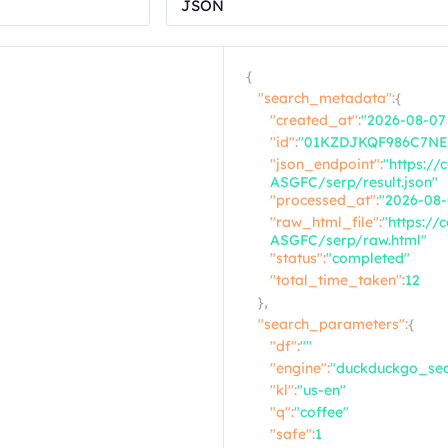
{
"search_metadata":
{
"created_at":
"2026-08-07 
"id":
"01KZDJKQF986C7N
"json_endpoint":
"https:/
ASGFC/serp/result.json"
"processed_at":
"2026-08-
"raw_html_file":
"https:/
ASGFC/serp/raw.html"
"status":
"completed"
"total_time_taken":
12
},
"search_parameters":
{
"df":
""
"engine":
"duckduckgo_sea
"kl":
"us-en"
"q":
"coffee"
"safe":
1