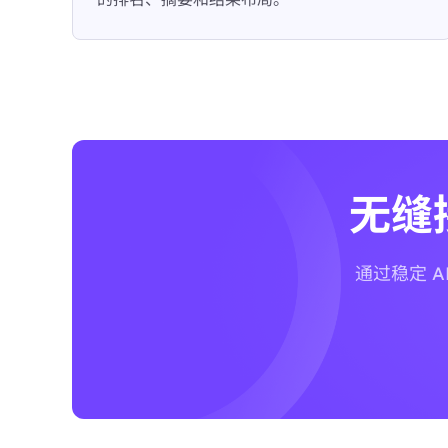
无缝接
通过稳定 A