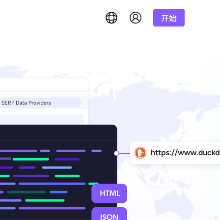
开始
English
简体中文
português
Tiếng Việt
Google
低至
Bing
答案。
/1K结果
Русский
Indonesia
DuckDuckGo
हिंदी
Deutsch
Yandex
低至
准确实时结果。
理。
/1K结果
Youtube
Amazon
低至
Facebook
获取海量视频和音
功能
$-/GB
Instagram
的需求？