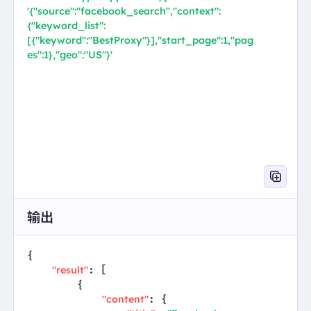
'{"source":"facebook_search","context":
{"keyword_list":
[{"keyword":"BestProxy"}],"start_page":1,"pag
es":1},"geo":"US"}'
输出
{

"result"
: [

        {

"content"
: {
