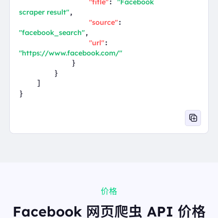
"title"
"Facebook 
: 
scraper result"
,

"source"
: 
"facebook_search"
,

"url"
: 
"https://www.facebook.com/"
            }

        }

    ]

}
价格
Facebook 网页爬虫 API 价格