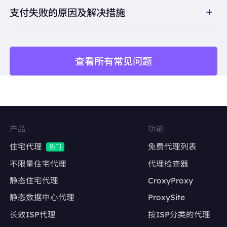
长期稳定抓取竞品价格、库存、评论数据
支付失败的原因及解决措施
避免因IP频繁更换导致采集中断或被封禁
查看所有常见问题
矩阵账号运营
Facebook、Twitter、Instagram等社交平台的
多账号管理
维持账号稳定的登录IP，降低异常登录风险
产品
功能
内容发布与互动
住宅代理
免费代理列表
热门
自动化发帖、点赞、评论，模拟真实用户行为
不限量住宅代理
代理检查器
静态住宅代理
CroxyProxy
避免因IP变动导致账号被限流或封禁
静态数据中心代理
ProxySite
长效ISP代理
按ISP分类的代理
广告账户管理