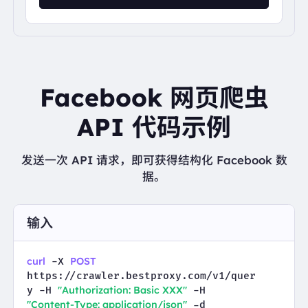
Facebook 网页爬虫
API 代码示例
发送一次 API 请求，即可获得结构化 Facebook 数
据。
输入
curl
POST
 -X 
https://crawler.bestproxy.com/v1/quer
"Authorization: Basic XXX"
y -H 
 -H 
"Content-Type: application/json"
 -d 