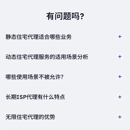
有问题吗?
静态住宅代理适合哪些业务
动态住宅代理服务的适用场景分析
哪些使用场景不被允许？
多店铺管理
BestProxy 不支持欺诈、垃圾信息、虚假互动、账号
亚马逊、eBay、Shopify等平台的多账号运营，
长期ISP代理有什么特点
滥用、未经授权访问、绕过安全机制，或违反适用法律
避免账号关联
及第三方条款的行为。我们的代理基础设施面向合法商
保持每个店铺独立的IP身份，防止平台风控检测
业场景，包括公开网页数据访问、
市场调研
、价格监
无限住宅代理的优势
控、质量测试和品牌保护。
价格监控与数据采集