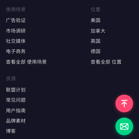
Google Ads、Facebook Ads等广告平台的多
使用场景
位置
账户操作
广告验证
美国
确保每个广告账户使用固定IP，避免因IP变动触
市场调研
加拿大
发审核
社交媒体
英国
电子商务
德国
广告效果测试
查看全部 使用场景
查看全部 位置
精准定位特定地区，测试广告投放效果
避免因IP跳转导致广告数据失真
资源
联盟计划
常见问题
反爬严格的网站
用户指南
采集LinkedIn、Indeed、Glassdoor等职业社
交平台数据
品牌素材
博客
绕过基于IP频率限制或用户行为分析的防爬机制