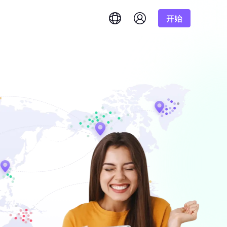
开始
English
简体中文
português
Tiếng Việt
Google
低至
Bing
答案。
/1K结果
Русский
Indonesia
DuckDuckGo
हिंदी
Deutsch
Yandex
低至
准确实时结果。
理。
/1K结果
Youtube
Amazon
低至
Facebook
获取海量视频和音
功能
$-/GB
Instagram
的需求？