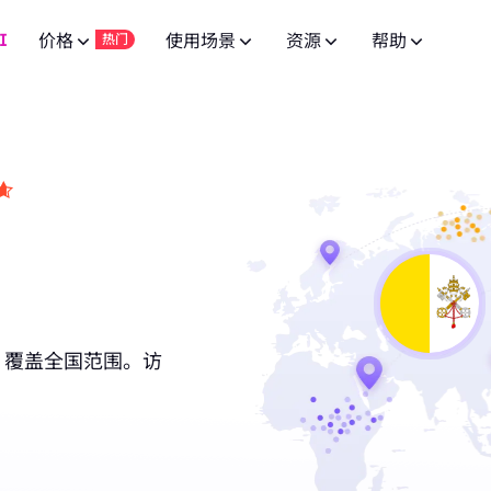
I
价格
使用场景
资源
帮助
热门
广告验证
常见问题
联盟计划
网页爬虫 API
10% 无限
免费试用
网页爬虫 API
免费试用
低至
供 8000万+ 真实 IP，适合爬虫
通过先进的广告技术实现活动成功。
针对 100+ 域名的专用端点。
有问题？浏览常见问题列表并立即获取
$-
加入BestProxy联盟计划，赚取最高10%的佣金。
针对 100+ 域名的专用端点。
$-/GB
品牌保护
SERP API
用户指南
免费试用
HOT
合作伙伴
SERP API
免费试用
低至
获取来自Google、Bing等搜索引擎的
提升您的品牌保护运营。
按照我们的逐步指南配置并集成您的代
成为发展业务并享受独家折扣的合作伙伴
$-
按需获取多搜索引擎结果。
IP 白名单，适用于高并发复杂场
$5/IP
视频数据 API
NEW
市场调研
公共 API
New
企业服务
免费试用
视频数据 API
New
通过我们的企业级方案，从 YouTube 
深入的洞察力，帮助做出明智的商业决策。
为您的代理服务解锁全面控制与自动化
联系我们进行良好的企业合作，享受超值优惠。
低至
频内容。
全自动下载视频和音频数据。
，覆盖全国范围。访
达一年，确保长期稳定。
$-/天
价格监控
联系我们
支持
博客
监控竞争对手的市场价格。
寻找特别定制的高端解决方案以满足您
阅读最新的关于网页爬虫、代理等的文章。
低至
专为高并发任务与稳定连接设计。
社交媒体
$3/IP
管理多个账户，保持独立会话。