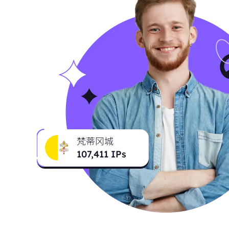
梵蒂冈城
107,411
IPs