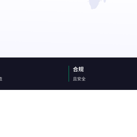
P 优势，灵活稳定，支持长期大规
低至
评论监控
美国
加拿大
$-/GB
追踪来自不同来源的客户反馈。
0
IPs
0
IPs
电子商务
英国
德国
通过代理访问有价值的电子商务数据。
0
IPs
0
IPs
查看全部
法国
日本
0
IPs
0
IPs
+200更多
韩国
合规
0
IPs
>全部地区
性
且安全