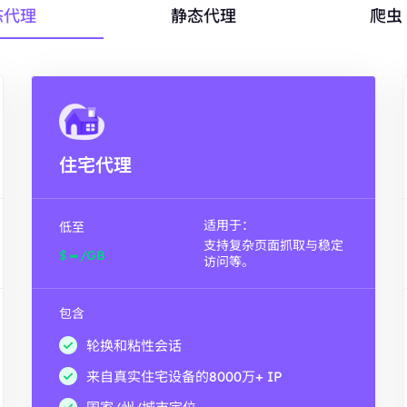
态代理
静态代理
爬虫 
住宅代理
适用于：
低至
支持复杂页面抓取与稳定
-
$
/GB
访问等。
包含
轮换和粘性会话
来自真实住宅设备的8000万+ IP