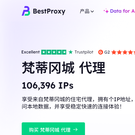
Data for A
产品
住宅代理
住宅代理
热门
热门
覆盖全球 200+ 地点，提
覆盖全球 200+ 地点，提供 8000万+ 真实 IP，适合爬虫
与市场研究。
与市场研究。
梵蒂冈城 代理
不限量住宅代理
静态住宅代理
无限流量支持多账户与 
专用静态IP，有效期长达一年，确保长期稳定。
景。
107,411
IPs
不限量住宅代理
静态住宅代理
享受来自梵蒂冈城的住宅代理，拥有个IP地址
无限流量支持多账户与 IP 白名单，适用于高并发复杂场
专用静态IP，有效期长
景。
问本地数据，并享受稳定快速的连接体验！
静态数据中心代理
静态数据中心代理
全球高速低延迟 IP，
全球高速低延迟 IP，专为高并发任务与稳定连接设计。
长效ISP代理
购买 梵蒂冈城 代理