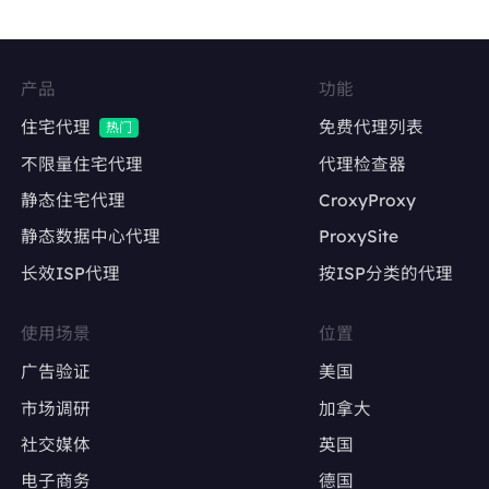
Facebook、Twitter、Instagram等社交平台的
多账号管理
维持账号稳定的登录IP，降低异常登录风险
产品
功能
内容发布与互动
住宅代理
免费代理列表
热门
自动化发帖、点赞、评论，模拟真实用户行为
不限量住宅代理
代理检查器
静态住宅代理
CroxyProxy
避免因IP变动导致账号被限流或封禁
静态数据中心代理
ProxySite
长效ISP代理
按ISP分类的代理
广告账户管理
Google Ads、Facebook Ads等广告平台的多
使用场景
位置
账户操作
广告验证
美国
确保每个广告账户使用固定IP，避免因IP变动触
市场调研
加拿大
发审核
社交媒体
英国
电子商务
德国
广告效果测试