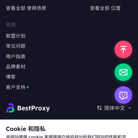
查看全部 使用场景
查看全部 位置
精准定位特定地区，测试广告投放效果
避免因IP跳转导致广告数据失真
资源
联盟计划
常见问题
反爬严格的网站
用户指南
采集LinkedIn、Indeed、Glassdoor等职业社
交平台数据
品牌素材
博客
绕过基于IP频率限制或用户行为分析的防爬机制
客户支持
长期监测任务
金融数据（股票、外汇、加密货币）实时监控
简体中文
房地产、旅游、电商等行业的竞品数据抓取
合作:
michael.wang@bestproxy.com
Cookie 和隐私
本网站使用 cookie 来增强用户体验并分析我们网站的性能和流