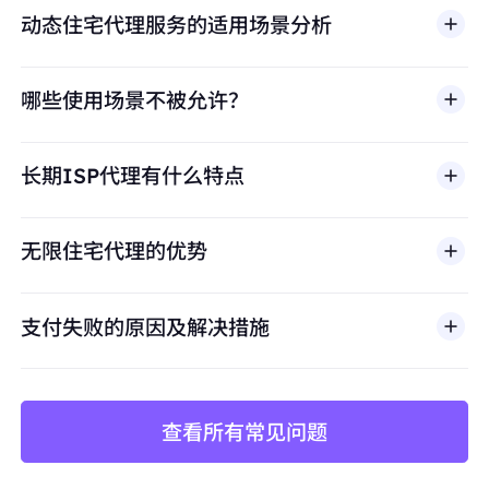
动态住宅代理服务的适用场景分析
哪些使用场景不被允许？
多店铺管理
BestProxy 不支持欺诈、垃圾信息、虚假互动、账号
亚马逊、eBay、Shopify等平台的多账号运营，
长期ISP代理有什么特点
滥用、未经授权访问、绕过安全机制，或违反适用法律
避免账号关联
及第三方条款的行为。我们的代理基础设施面向合法商
保持每个店铺独立的IP身份，防止平台风控检测
业场景，包括公开网页数据访问、
市场调研
、价格监
无限住宅代理的优势
控、质量测试和品牌保护。
价格监控与数据采集
长期稳定抓取竞品价格、库存、评论数据
支付失败的原因及解决措施
避免因IP频繁更换导致采集中断或被封禁
查看所有常见问题
矩阵账号运营