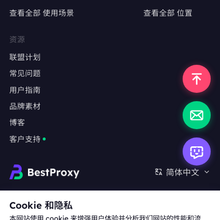
查看全部 使用场景
查看全部 位置
精准定位特定地区，测试广告投放效果
避免因IP跳转导致广告数据失真
资源
联盟计划
常见问题
反爬严格的网站
用户指南
采集LinkedIn、Indeed、Glassdoor等职业社
交平台数据
品牌素材
博客
绕过基于IP频率限制或用户行为分析的防爬机制
客户支持
长期监测任务
金融数据（股票、外汇、加密货币）实时监控
简体中文
房地产、旅游、电商等行业的竞品数据抓取
合作:
michael.wang@bestproxy.com
Cookie 和隐私
本网站使用 cookie 来增强用户体验并分析我们网站的性能和流