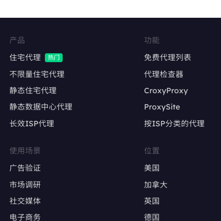
Facebook、Twitter、Instagram等社交平台的
多账号管理
维持账号稳定的登录IP，降低异常登录风险
产品
功能
内容发布与互动
住宅代理
免费代理列表
热门
自动化发帖、点赞、评论，模拟真实用户行为
不限量住宅代理
代理检查器
静态住宅代理
CroxyProxy
避免因IP变动导致账号被限流或封禁
静态数据中心代理
ProxySite
长效ISP代理
按ISP分类的代理
广告账户管理
Google Ads、Facebook Ads等广告平台的多
使用场景
位置
账户操作
广告验证
美国
确保每个广告账户使用固定IP，避免因IP变动触
市场调研
加拿大
发审核
社交媒体
英国
电子商务
德国
广告效果测试