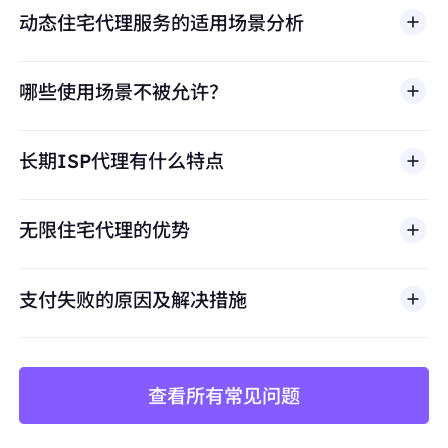
动态住宅代理服务的适用场景分析
哪些使用场景不被允许？
多店铺管理
BestProxy 不支持欺诈、垃圾信息、虚假互动、账号
亚马逊、eBay、Shopify等平台的多账号运营，
长期ISP代理有什么特点
滥用、未经授权访问、绕过安全机制，或违反适用法律
避免账号关联
及第三方条款的行为。我们的代理基础设施面向合法商
保持每个店铺独立的IP身份，防止平台风控检测
业场景，包括公开网页数据访问、
市场调研
、价格监
无限住宅代理的优势
控、质量测试和品牌保护。
价格监控与数据采集
长期稳定抓取竞品价格、库存、评论数据
支付失败的原因及解决措施
避免因IP频繁更换导致采集中断或被封禁
查看所有常见问题
矩阵账号运营