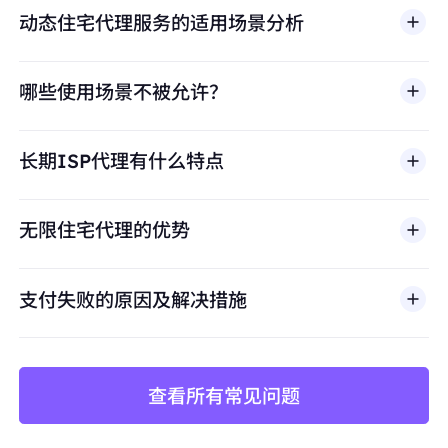
动态住宅代理服务的适用场景分析
哪些使用场景不被允许？
多店铺管理
BestProxy 不支持欺诈、垃圾信息、虚假互动、账号
亚马逊、eBay、Shopify等平台的多账号运营，
长期ISP代理有什么特点
滥用、未经授权访问、绕过安全机制，或违反适用法律
避免账号关联
及第三方条款的行为。我们的代理基础设施面向合法商
保持每个店铺独立的IP身份，防止平台风控检测
业场景，包括公开网页数据访问、
市场调研
、价格监
无限住宅代理的优势
控、质量测试和品牌保护。
价格监控与数据采集
长期稳定抓取竞品价格、库存、评论数据
支付失败的原因及解决措施
避免因IP频繁更换导致采集中断或被封禁
查看所有常见问题
矩阵账号运营