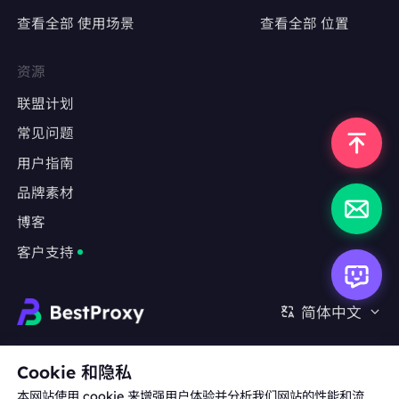
查看全部 使用场景
查看全部 位置
精准定位特定地区，测试广告投放效果
避免因IP跳转导致广告数据失真
资源
联盟计划
常见问题
反爬严格的网站
用户指南
采集LinkedIn、Indeed、Glassdoor等职业社
交平台数据
品牌素材
博客
绕过基于IP频率限制或用户行为分析的防爬机制
客户支持
长期监测任务
金融数据（股票、外汇、加密货币）实时监控
简体中文
房地产、旅游、电商等行业的竞品数据抓取
合作:
michael.wang@bestproxy.com
Cookie 和隐私
本网站使用 cookie 来增强用户体验并分析我们网站的性能和流