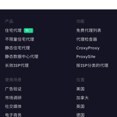
Facebook、Twitter、Instagram等社交平台的
多账号管理
维持账号稳定的登录IP，降低异常登录风险
产品
功能
内容发布与互动
住宅代理
免费代理列表
热门
自动化发帖、点赞、评论，模拟真实用户行为
不限量住宅代理
代理检查器
静态住宅代理
CroxyProxy
避免因IP变动导致账号被限流或封禁
静态数据中心代理
ProxySite
长效ISP代理
按ISP分类的代理
广告账户管理
Google Ads、Facebook Ads等广告平台的多
使用场景
位置
账户操作
广告验证
美国
确保每个广告账户使用固定IP，避免因IP变动触
市场调研
加拿大
发审核
社交媒体
英国
电子商务
德国
广告效果测试