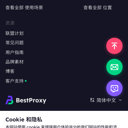
查看全部 使用场景
查看全部 位置
精准定位特定地区，测试广告投放效果
避免因IP跳转导致广告数据失真
资源
联盟计划
常见问题
反爬严格的网站
用户指南
采集LinkedIn、Indeed、Glassdoor等职业社
交平台数据
品牌素材
博客
绕过基于IP频率限制或用户行为分析的防爬机制
客户支持
长期监测任务
金融数据（股票、外汇、加密货币）实时监控
简体中文
房地产、旅游、电商等行业的竞品数据抓取
合作:
michael.wang@bestproxy.com
Cookie 和隐私
本网站使用 cookie 来增强用户体验并分析我们网站的性能和流