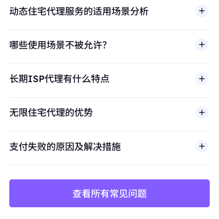
动态住宅代理服务的适用场景分析
哪些使用场景不被允许？
多店铺管理
BestProxy 不支持欺诈、垃圾信息、虚假互动、账号
亚马逊、eBay、Shopify等平台的多账号运营，
长期ISP代理有什么特点
滥用、未经授权访问、绕过安全机制，或违反适用法律
避免账号关联
及第三方条款的行为。我们的代理基础设施面向合法商
保持每个店铺独立的IP身份，防止平台风控检测
业场景，包括公开网页数据访问、
市场调研
、价格监
无限住宅代理的优势
控、质量测试和品牌保护。
价格监控与数据采集
长期稳定抓取竞品价格、库存、评论数据
支付失败的原因及解决措施
避免因IP频繁更换导致采集中断或被封禁
查看所有常见问题
矩阵账号运营