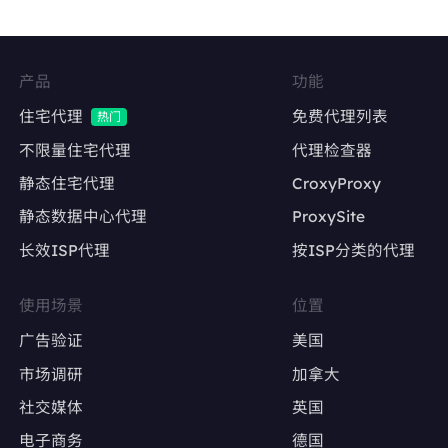
Facebook、Twitter、Instagram等社交平台的
多账号管理
维持账号稳定的登录IP，降低异常登录风险
产品
功能
内容发布与互动
住宅代理
免费代理列表
热门
自动化发帖、点赞、评论，模拟真实用户行为
不限量住宅代理
代理检查器
静态住宅代理
CroxyProxy
避免因IP变动导致账号被限流或封禁
静态数据中心代理
ProxySite
长效ISP代理
按ISP分类的代理
广告账户管理
Google Ads、Facebook Ads等广告平台的多
使用场景
位置
账户操作
广告验证
美国
确保每个广告账户使用固定IP，避免因IP变动触
市场调研
加拿大
发审核
社交媒体
英国
电子商务
德国
广告效果测试