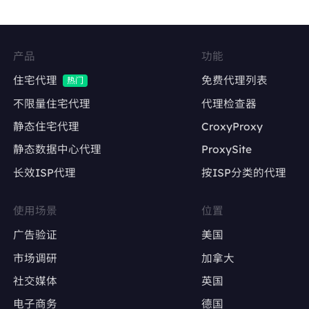
Facebook、Twitter、Instagram等社交平台的
多账号管理
维持账号稳定的登录IP，降低异常登录风险
产品
功能
内容发布与互动
住宅代理
免费代理列表
热门
自动化发帖、点赞、评论，模拟真实用户行为
不限量住宅代理
代理检查器
静态住宅代理
CroxyProxy
避免因IP变动导致账号被限流或封禁
静态数据中心代理
ProxySite
长效ISP代理
按ISP分类的代理
广告账户管理
Google Ads、Facebook Ads等广告平台的多
使用场景
位置
账户操作
广告验证
美国
确保每个广告账户使用固定IP，避免因IP变动触
市场调研
加拿大
发审核
社交媒体
英国
电子商务
德国
广告效果测试