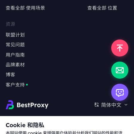
查看全部 使用场景
查看全部 位置
精准定位特定地区，测试广告投放效果
避免因IP跳转导致广告数据失真
资源
联盟计划
常见问题
反爬严格的网站
用户指南
采集LinkedIn、Indeed、Glassdoor等职业社
交平台数据
品牌素材
博客
绕过基于IP频率限制或用户行为分析的防爬机制
客户支持
长期监测任务
金融数据（股票、外汇、加密货币）实时监控
简体中文
房地产、旅游、电商等行业的竞品数据抓取
合作:
michael.wang@bestproxy.com
Cookie 和隐私
本网站使用 cookie 来增强用户体验并分析我们网站的性能和流