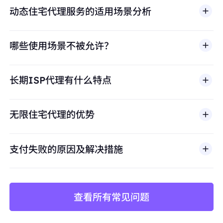
动态住宅代理服务的适用场景分析
哪些使用场景不被允许？
多店铺管理
BestProxy 不支持欺诈、垃圾信息、虚假互动、账号
亚马逊、eBay、Shopify等平台的多账号运营，
长期ISP代理有什么特点
滥用、未经授权访问、绕过安全机制，或违反适用法律
避免账号关联
及第三方条款的行为。我们的代理基础设施面向合法商
保持每个店铺独立的IP身份，防止平台风控检测
业场景，包括公开网页数据访问、
市场调研
、价格监
无限住宅代理的优势
控、质量测试和品牌保护。
价格监控与数据采集
长期稳定抓取竞品价格、库存、评论数据
支付失败的原因及解决措施
避免因IP频繁更换导致采集中断或被封禁
查看所有常见问题
矩阵账号运营