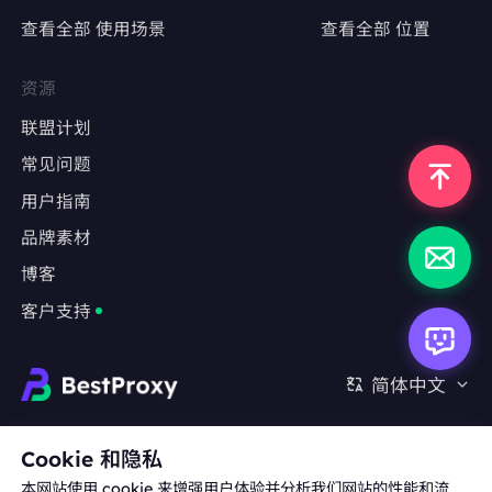
查看全部 使用场景
查看全部 位置
精准定位特定地区，测试广告投放效果
避免因IP跳转导致广告数据失真
资源
联盟计划
常见问题
反爬严格的网站
用户指南
采集LinkedIn、Indeed、Glassdoor等职业社
交平台数据
品牌素材
博客
绕过基于IP频率限制或用户行为分析的防爬机制
客户支持
长期监测任务
金融数据（股票、外汇、加密货币）实时监控
简体中文
房地产、旅游、电商等行业的竞品数据抓取
合作:
michael.wang@bestproxy.com
Cookie 和隐私
本网站使用 cookie 来增强用户体验并分析我们网站的性能和流