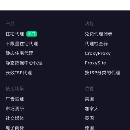
Facebook、Twitter、Instagram等社交平台的
多账号管理
维持账号稳定的登录IP，降低异常登录风险
产品
功能
内容发布与互动
住宅代理
免费代理列表
热门
自动化发帖、点赞、评论，模拟真实用户行为
不限量住宅代理
代理检查器
静态住宅代理
CroxyProxy
避免因IP变动导致账号被限流或封禁
静态数据中心代理
ProxySite
长效ISP代理
按ISP分类的代理
广告账户管理
Google Ads、Facebook Ads等广告平台的多
使用场景
位置
账户操作
广告验证
美国
确保每个广告账户使用固定IP，避免因IP变动触
市场调研
加拿大
发审核
社交媒体
英国
电子商务
德国
广告效果测试