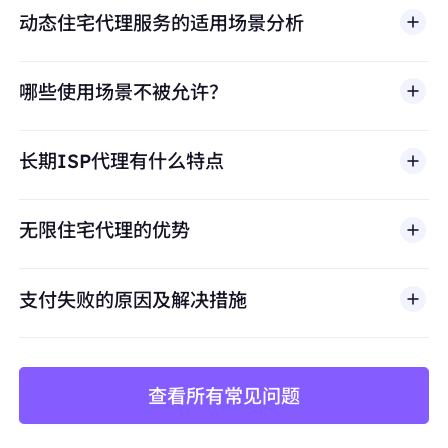
动态住宅代理服务的适用场景分析
哪些使用场景不被允许？
多店铺管理
BestProxy 不支持欺诈、垃圾信息、虚假互动、账号
亚马逊、eBay、Shopify等平台的多账号运营，
长期ISP代理有什么特点
滥用、未经授权访问、绕过安全机制，或违反适用法律
避免账号关联
及第三方条款的行为。我们的代理基础设施面向合法商
保持每个店铺独立的IP身份，防止平台风控检测
业场景，包括公开网页数据访问、
市场调研
、价格监
无限住宅代理的优势
控、质量测试和品牌保护。
价格监控与数据采集
长期稳定抓取竞品价格、库存、评论数据
支付失败的原因及解决措施
避免因IP频繁更换导致采集中断或被封禁
查看所有常见问题
矩阵账号运营