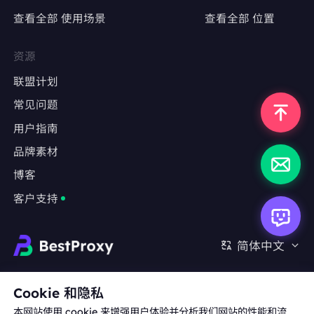
查看全部 使用场景
查看全部 位置
精准定位特定地区，测试广告投放效果
避免因IP跳转导致广告数据失真
资源
联盟计划
常见问题
反爬严格的网站
用户指南
采集LinkedIn、Indeed、Glassdoor等职业社
交平台数据
品牌素材
博客
绕过基于IP频率限制或用户行为分析的防爬机制
客户支持
长期监测任务
金融数据（股票、外汇、加密货币）实时监控
简体中文
房地产、旅游、电商等行业的竞品数据抓取
合作:
michael.wang@bestproxy.com
Cookie 和隐私
本网站使用 cookie 来增强用户体验并分析我们网站的性能和流