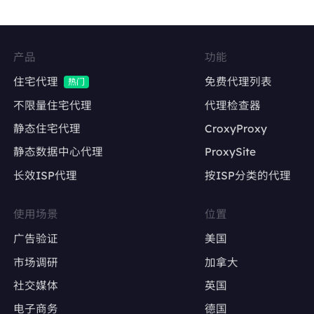
Facebook、Twitter、Instagram等社交平台的
多账号管理
维持账号稳定的登录IP，降低异常登录风险
产品
功能
内容发布与互动
住宅代理
免费代理列表
热门
自动化发帖、点赞、评论，模拟真实用户行为
不限量住宅代理
代理检查器
静态住宅代理
CroxyProxy
避免因IP变动导致账号被限流或封禁
静态数据中心代理
ProxySite
长效ISP代理
按ISP分类的代理
广告账户管理
Google Ads、Facebook Ads等广告平台的多
使用场景
位置
账户操作
广告验证
美国
确保每个广告账户使用固定IP，避免因IP变动触
市场调研
加拿大
发审核
社交媒体
英国
电子商务
德国
广告效果测试