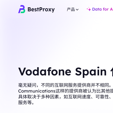
Data for A
产品
住宅代理
住宅代理
热门
热门
覆盖全球 200+ 地点，提
覆盖全球 200+ 地点，提供 8000万+ 真实 IP，适合爬虫
与市场研究。
与市场研究。
不限量住宅代理
静态住宅代理
无限流量支持多账户与 
专用静态IP，有效期长达一年，确保长期稳定。
Vodafone Spain
景。
不限量住宅代理
静态住宅代理
无限流量支持多账户与 IP 白名单，适用于高并发复杂场
专用静态IP，有效期长
毫无疑问，不同的互联网服务提供商并不相同。像Bl
景。
Communications这样的提供商被认为比其
静态数据中心代理
具体取决于多种因素，如互联网速度、可靠性
静态数据中心代理
全球高速低延迟 IP，
服务等。
全球高速低延迟 IP，专为高并发任务与稳定连接设计。
长效ISP代理