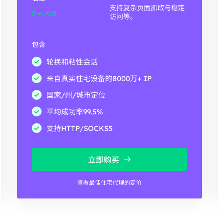
支持复杂页面抓取与稳定
-
$
/GB
访问等。
包含
轮换和粘性会话
来自真实住宅设备的8000万+ IP
国家/州/城市定位
平均成功率99.5%
支持HTTP/SOCKS5
立即购买
查看最佳住宅代理的定价