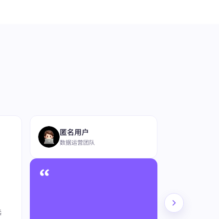
“
匿名用户
数据运营团队
“
4
★★★★★
在长期竞品研究场
选
y 的表现比较