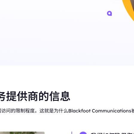
P 优势，灵活稳定，支持长期大规
低至
评论监控
美国
加拿大
$-/GB
追踪来自不同来源的客户反馈。
0
IPs
0
IPs
电子商务
英国
德国
通过代理访问有价值的电子商务数据。
0
IPs
0
IPs
查看全部
法国
日本
0
IPs
0
IPs
+200更多
韩国
0
IPs
>全部地区
务提供商的信息
的限制程度。这就是为什么Blackfoot Communicati