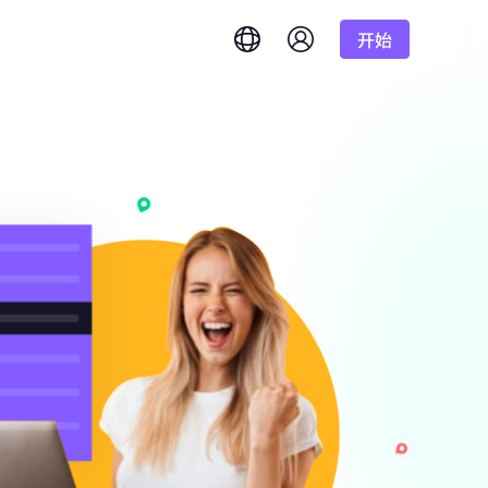
开始
English
简体中文
português
Tiếng Việt
Google
低至
Bing
答案。
/1K结果
Русский
Indonesia
DuckDuckGo
हिंदी
Deutsch
Yandex
低至
准确实时结果。
理。
/1K结果
Youtube
Amazon
低至
Facebook
获取海量视频和音
功能
$-/GB
Instagram
的需求？