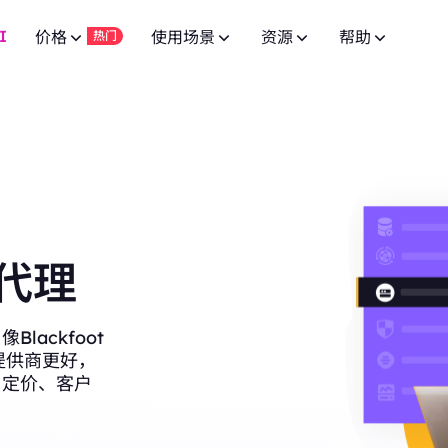
I
价格
使用场景
资源
帮助
热门
广告验证
常见问题
联盟计划
网页爬虫 API
10% 无限
免费试用
网页爬虫 API
免费试用
低至
供 8000万+ 真实 IP，适合爬虫
通过先进的广告技术实现活动成功。
针对 100+ 域名的专用端点。
有问题？浏览常见问题列表并立即获取
$-
加入BestProxy联盟计划，赚取最高10%的佣金。
针对 100+ 域名的专用端点。
$-/GB
品牌保护
SERP API
用户指南
免费试用
HOT
合作伙伴
SERP API
免费试用
低至
获取来自Google、Bing等搜索引擎的
提升您的品牌保护运营。
按照我们的逐步指南配置并集成您的代
成为发展业务并享受独家折扣的合作伙伴
$-
按需获取多搜索引擎结果。
IP 白名单，适用于高并发复杂场
$5/IP
 代理
视频数据 API
NEW
市场调研
公共 API
New
企业服务
免费试用
视频数据 API
New
通过我们的企业级方案，从 YouTube 
深入的洞察力，帮助做出明智的商业决策。
为您的代理服务解锁全面控制与自动化
联系我们进行良好的企业合作，享受超值优惠。
低至
频内容。
全自动下载视频和音频数据。
达一年，确保长期稳定。
$-/天
ackfoot
价格监控
联系我们
支持
博客
他提供商更好，
监控竞争对手的市场价格。
寻找特别定制的高端解决方案以满足您
阅读最新的关于网页爬虫、代理等的文章。
、定价、客户
低至
专为高并发任务与稳定连接设计。
社交媒体
$3/IP
管理多个账户，保持独立会话。