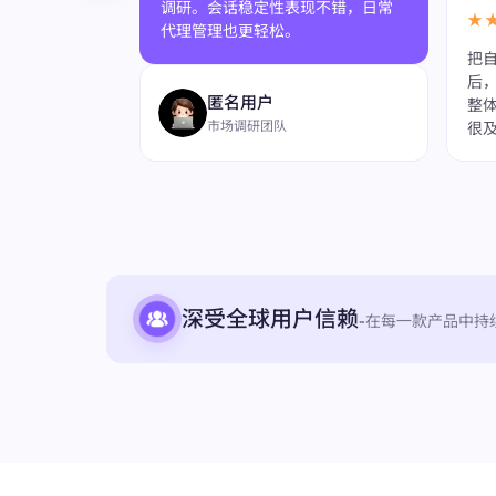
调研。会话稳定性表现不错，日常
★
代理管理也更轻松。
把自
更顺畅了，部署
后
匿名用户
在公开网页数
整
市场调研团队
稳定。
很
深受全球用户信赖
-
在每一款产品中持