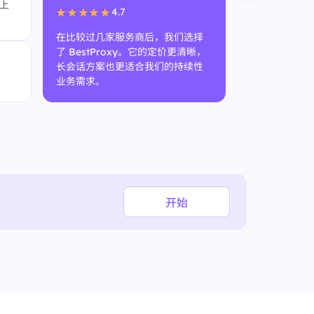
上
试用阶段也给
4.7
★★★★★
间。
在比较过几家服务商后，我们选择
了 BestProxy。它的定价更清晰，
匿名用
长会话方案也更适合我们的持续性
SEO 团
业务需求。
开始