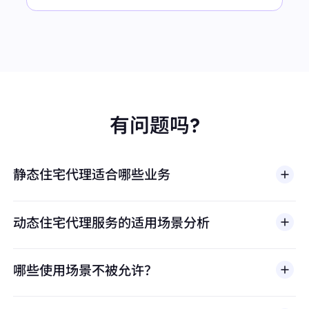
有问题吗?
静态住宅代理适合哪些业务
动态住宅代理服务的适用场景分析
哪些使用场景不被允许？
多店铺管理
BestProxy 不支持欺诈、垃圾信息、虚假互动、账号
亚马逊、eBay、Shopify等平台的多账号运营，