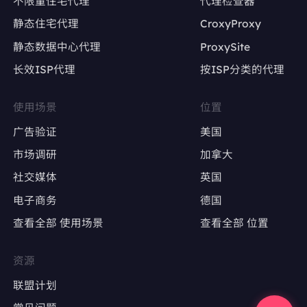
不限量住宅代理
代理检查器
静态住宅代理
CroxyProxy
避免因IP变动导致账号被限流或封禁
静态数据中心代理
ProxySite
长效ISP代理
按ISP分类的代理
广告账户管理
Google Ads、Facebook Ads等广告平台的多
使用场景
位置
账户操作
广告验证
美国
确保每个广告账户使用固定IP，避免因IP变动触
市场调研
加拿大
发审核
社交媒体
英国
电子商务
德国
广告效果测试
查看全部 使用场景
查看全部 位置
精准定位特定地区，测试广告投放效果
避免因IP跳转导致广告数据失真
资源
联盟计划