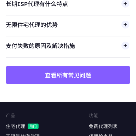
长期ISP代理有什么特点
滥用、未经授权访问、绕过安全机制，或违反适用法律
避免账号关联
及第三方条款的行为。我们的代理基础设施面向合法商
保持每个店铺独立的IP身份，防止平台风控检测
业场景，包括公开网页数据访问、
市场调研
、价格监
无限住宅代理的优势
控、质量测试和品牌保护。
价格监控与数据采集
长期稳定抓取竞品价格、库存、评论数据
支付失败的原因及解决措施
避免因IP频繁更换导致采集中断或被封禁
查看所有常见问题
矩阵账号运营
Facebook、Twitter、Instagram等社交平台的
多账号管理
维持账号稳定的登录IP，降低异常登录风险
产品
功能
内容发布与互动
住宅代理
免费代理列表
热门
自动化发帖、点赞、评论，模拟真实用户行为