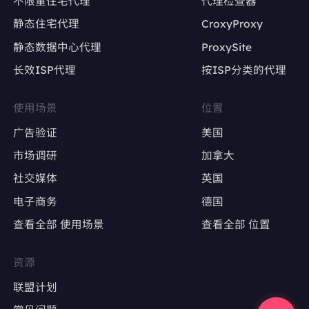
不限量住宅代理
代理检查器
静态住宅代理
CroxyProxy
避免因IP变动导致账号被限流或封禁
静态数据中心代理
ProxySite
长效ISP代理
按ISP分类的代理
广告账户管理
Google Ads、Facebook Ads等广告平台的多
使用场景
位置
账户操作
广告验证
美国
确保每个广告账户使用固定IP，避免因IP变动触
市场调研
加拿大
发审核
社交媒体
英国
电子商务
德国
广告效果测试
查看全部 使用场景
查看全部 位置
精准定位特定地区，测试广告投放效果
避免因IP跳转导致广告数据失真
资源
联盟计划