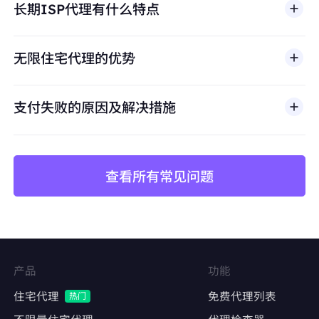
长期ISP代理有什么特点
滥用、未经授权访问、绕过安全机制，或违反适用法律
避免账号关联
及第三方条款的行为。我们的代理基础设施面向合法商
保持每个店铺独立的IP身份，防止平台风控检测
业场景，包括公开网页数据访问、
市场调研
、价格监
无限住宅代理的优势
控、质量测试和品牌保护。
价格监控与数据采集
长期稳定抓取竞品价格、库存、评论数据
支付失败的原因及解决措施
避免因IP频繁更换导致采集中断或被封禁
查看所有常见问题
矩阵账号运营
Facebook、Twitter、Instagram等社交平台的
多账号管理
维持账号稳定的登录IP，降低异常登录风险
产品
功能
内容发布与互动
住宅代理
免费代理列表
热门
自动化发帖、点赞、评论，模拟真实用户行为