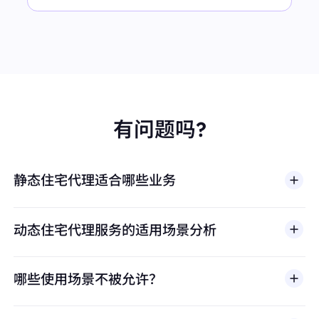
有问题吗?
静态住宅代理适合哪些业务
动态住宅代理服务的适用场景分析
哪些使用场景不被允许？
多店铺管理
BestProxy 不支持欺诈、垃圾信息、虚假互动、账号
亚马逊、eBay、Shopify等平台的多账号运营，