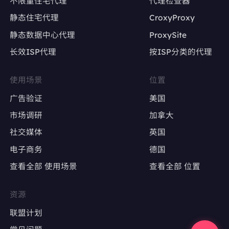
不限量住宅代理
代理检查器
静态住宅代理
CroxyProxy
避免因IP变动导致账号被限流或封禁
静态数据中心代理
ProxySite
长效ISP代理
按ISP分类的代理
广告账户管理
Google Ads、Facebook Ads等广告平台的多
使用场景
位置
账户操作
广告验证
美国
确保每个广告账户使用固定IP，避免因IP变动触
市场调研
加拿大
发审核
社交媒体
英国
电子商务
德国
广告效果测试
查看全部 使用场景
查看全部 位置
精准定位特定地区，测试广告投放效果
避免因IP跳转导致广告数据失真
资源
联盟计划