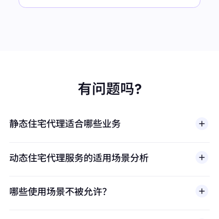
有问题吗?
静态住宅代理适合哪些业务
动态住宅代理服务的适用场景分析
哪些使用场景不被允许？
多店铺管理
BestProxy 不支持欺诈、垃圾信息、虚假互动、账号
亚马逊、eBay、Shopify等平台的多账号运营，