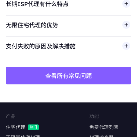
长期ISP代理有什么特点
滥用、未经授权访问、绕过安全机制，或违反适用法律
避免账号关联
及第三方条款的行为。我们的代理基础设施面向合法商
保持每个店铺独立的IP身份，防止平台风控检测
业场景，包括公开网页数据访问、
市场调研
、价格监
无限住宅代理的优势
控、质量测试和品牌保护。
价格监控与数据采集
长期稳定抓取竞品价格、库存、评论数据
支付失败的原因及解决措施
避免因IP频繁更换导致采集中断或被封禁
查看所有常见问题
矩阵账号运营
Facebook、Twitter、Instagram等社交平台的
多账号管理
维持账号稳定的登录IP，降低异常登录风险
产品
功能
内容发布与互动
住宅代理
免费代理列表
热门
自动化发帖、点赞、评论，模拟真实用户行为