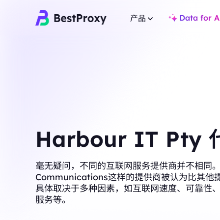
Data for A
产品
住宅代理
住宅代理
热门
热门
覆盖全球 200+ 地点，提
覆盖全球 200+ 地点，提供 8000万+ 真实 IP，适合爬虫
与市场研究。
与市场研究。
不限量住宅代理
静态住宅代理
无限流量支持多账户与 
专用静态IP，有效期长达一年，确保长期稳定。
Harbour IT Pty
景。
不限量住宅代理
静态住宅代理
无限流量支持多账户与 IP 白名单，适用于高并发复杂场
专用静态IP，有效期长
毫无疑问，不同的互联网服务提供商并不相同。像Bl
景。
Communications这样的提供商被认为比其
静态数据中心代理
具体取决于多种因素，如互联网速度、可靠性
静态数据中心代理
全球高速低延迟 IP，
服务等。
全球高速低延迟 IP，专为高并发任务与稳定连接设计。
长效ISP代理