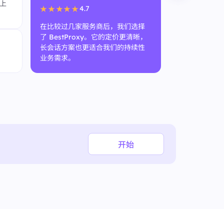
上
试用阶段也给
4.7
★★★★★
间。
在比较过几家服务商后，我们选择
了 BestProxy。它的定价更清晰，
匿名用
长会话方案也更适合我们的持续性
SEO 团
业务需求。
开始