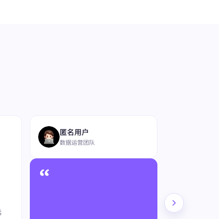
“
匿名用户
数据运营团队
“
4
★★★★★
在长期竞品研究场
选
y 的表现比较