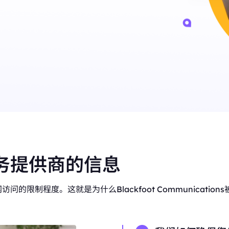
P 优势，灵活稳定，支持长期大规
低至
评论监控
美国
加拿大
$-/GB
追踪来自不同来源的客户反馈。
0
IPs
0
IPs
电子商务
英国
德国
通过代理访问有价值的电子商务数据。
0
IPs
0
IPs
查看全部
法国
日本
0
IPs
0
IPs
+200更多
韩国
0
IPs
>全部地区
务提供商的信息
的限制程度。这就是为什么Blackfoot Communicati