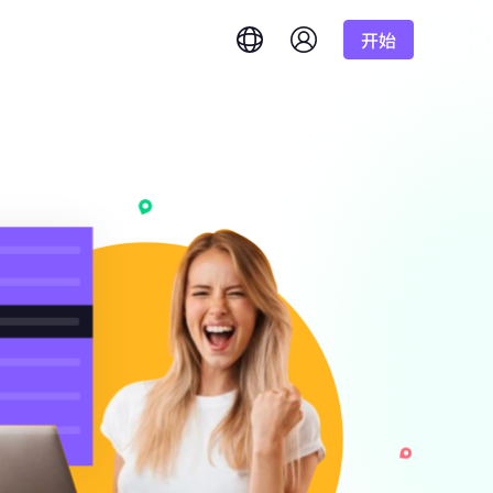
开始
English
简体中文
português
Tiếng Việt
Google
低至
Bing
答案。
/1K结果
Русский
Indonesia
DuckDuckGo
हिंदी
Deutsch
Yandex
低至
准确实时结果。
理。
/1K结果
Youtube
Amazon
低至
Facebook
获取海量视频和音
功能
$-/GB
Instagram
的需求？