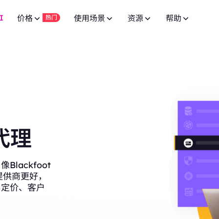
I
价格
使用场景
资源
帮助
热门
广告验证
常见问题
联盟计划
网页爬虫 API
10% 无限
免费试用
网页爬虫 API
免费试用
低至
供 8000万+ 真实 IP，适合爬虫
通过先进的广告技术实现活动成功。
针对 100+ 域名的专用端点。
有问题？浏览常见问题列表并立即获取
$-
加入BestProxy联盟计划，赚取最高10%的佣金。
针对 100+ 域名的专用端点。
$-/GB
品牌保护
SERP API
用户指南
免费试用
HOT
合作伙伴
SERP API
免费试用
低至
获取来自Google、Bing等搜索引擎的
提升您的品牌保护运营。
按照我们的逐步指南配置并集成您的代
成为发展业务并享受独家折扣的合作伙伴
$-
按需获取多搜索引擎结果。
IP 白名单，适用于高并发复杂场
$5/IP
 代理
视频数据 API
NEW
市场调研
公共 API
New
企业服务
免费试用
视频数据 API
New
通过我们的企业级方案，从 YouTube 
深入的洞察力，帮助做出明智的商业决策。
为您的代理服务解锁全面控制与自动化
联系我们进行良好的企业合作，享受超值优惠。
低至
频内容。
全自动下载视频和音频数据。
达一年，确保长期稳定。
$-/天
ackfoot
价格监控
联系我们
支持
博客
他提供商更好，
监控竞争对手的市场价格。
寻找特别定制的高端解决方案以满足您
阅读最新的关于网页爬虫、代理等的文章。
、定价、客户
低至
专为高并发任务与稳定连接设计。
社交媒体
$3/IP
管理多个账户，保持独立会话。