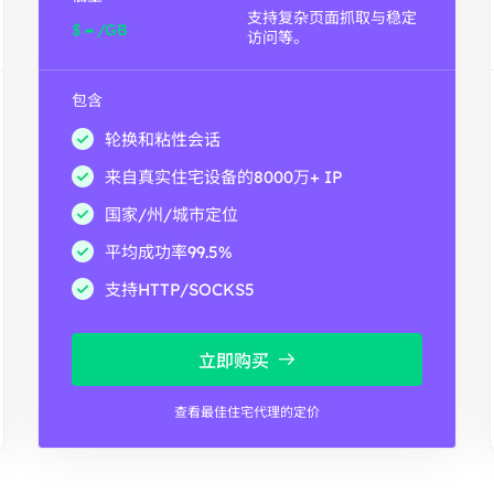
支持复杂页面抓取与稳定
-
$
/GB
访问等。
包含
轮换和粘性会话
来自真实住宅设备的8000万+ IP
国家/州/城市定位
平均成功率99.5%
支持HTTP/SOCKS5
立即购买
查看最佳住宅代理的定价