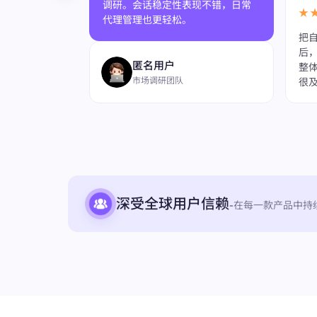
调研。会话稳定性表现不错，日常
★
代理管理也更轻松。
把自
更顺畅了，部署
后
匿名用户
在公开网页数
整
市场调研团队
稳定。
很
深受全球用户信赖
-
在每一款产品中持