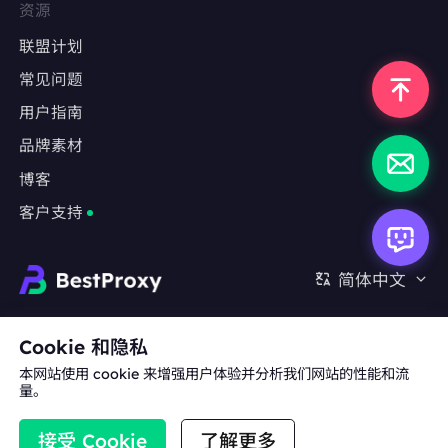
资源
联盟计划
常见问题
反爬严格的网站
用户指南
采集LinkedIn、Indeed、Glassdoor等职业社
交平台数据
品牌素材
博客
绕过基于IP频率限制或用户行为分析的防爬机制
客户支持
长期监测任务
金融数据（股票、外汇、加密货币）实时监控
简体中文
房地产、旅游、电商等行业的竞品数据抓取
合作:
michael.wang@bestproxy.com
Cookie 和隐私
本网站使用 cookie 来增强用户体验并分析我们网站的性能和流
多账户管理
量。
PayPal、Stripe等支付平台的多账号操作
关于我们
品牌素材
服务条款
隐私政策
接受 Cookie
了解更多