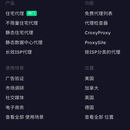
维持账号稳定的登录IP，降低异常登录风险
产品
功能
内容发布与互动
住宅代理
免费代理列表
热门
自动化发帖、点赞、评论，模拟真实用户行为
不限量住宅代理
代理检查器
静态住宅代理
CroxyProxy
避免因IP变动导致账号被限流或封禁
静态数据中心代理
ProxySite
长效ISP代理
按ISP分类的代理
广告账户管理
Google Ads、Facebook Ads等广告平台的多
使用场景
位置
账户操作
广告验证
美国
确保每个广告账户使用固定IP，避免因IP变动触
市场调研
加拿大
发审核
社交媒体
英国
电子商务
德国
广告效果测试
查看全部 使用场景
查看全部 位置
精准定位特定地区，测试广告投放效果
避免因IP跳转导致广告数据失真