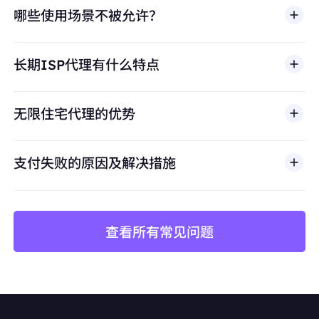
哪些使用场景不被允许？
多店铺管理
BestProxy 不支持欺诈、垃圾信息、虚假互动、账号
亚马逊、eBay、Shopify等平台的多账号运营，
长期ISP代理有什么特点
滥用、未经授权访问、绕过安全机制，或违反适用法律
避免账号关联
及第三方条款的行为。我们的代理基础设施面向合法商
保持每个店铺独立的IP身份，防止平台风控检测
业场景，包括公开网页数据访问、
市场调研
、价格监
无限住宅代理的优势
控、质量测试和品牌保护。
价格监控与数据采集
长期稳定抓取竞品价格、库存、评论数据
支付失败的原因及解决措施
避免因IP频繁更换导致采集中断或被封禁
查看所有常见问题
矩阵账号运营
Facebook、Twitter、Instagram等社交平台的
多账号管理