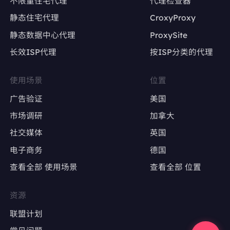
不限量住宅代理
代理检查器
静态住宅代理
CroxyProxy
避免因IP变动导致账号被限流或封禁
静态数据中心代理
ProxySite
长效ISP代理
按ISP分类的代理
广告账户管理
Google Ads、Facebook Ads等广告平台的多
使用场景
位置
账户操作
广告验证
美国
确保每个广告账户使用固定IP，避免因IP变动触
市场调研
加拿大
发审核
社交媒体
英国
电子商务
德国
广告效果测试
查看全部 使用场景
查看全部 位置
精准定位特定地区，测试广告投放效果
避免因IP跳转导致广告数据失真
资源
联盟计划