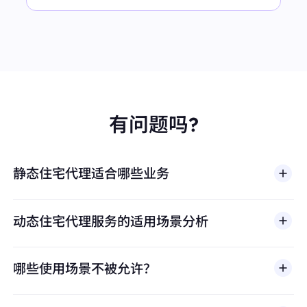
有问题吗?
静态住宅代理适合哪些业务
动态住宅代理服务的适用场景分析
哪些使用场景不被允许？
多店铺管理
BestProxy 不支持欺诈、垃圾信息、虚假互动、账号
亚马逊、eBay、Shopify等平台的多账号运营，