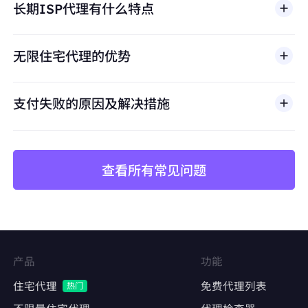
长期ISP代理有什么特点
滥用、未经授权访问、绕过安全机制，或违反适用法律
避免账号关联
及第三方条款的行为。我们的代理基础设施面向合法商
保持每个店铺独立的IP身份，防止平台风控检测
业场景，包括公开网页数据访问、
市场调研
、价格监
无限住宅代理的优势
控、质量测试和品牌保护。
价格监控与数据采集
长期稳定抓取竞品价格、库存、评论数据
支付失败的原因及解决措施
避免因IP频繁更换导致采集中断或被封禁
查看所有常见问题
矩阵账号运营
Facebook、Twitter、Instagram等社交平台的
多账号管理
维持账号稳定的登录IP，降低异常登录风险
产品
功能
内容发布与互动
住宅代理
免费代理列表
热门
自动化发帖、点赞、评论，模拟真实用户行为